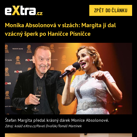
ZPĚT DO ČLÁNKU
Monika Absolonová v slzách: Margita jí dal
vzácný šperk po Haničce Písničce
Štefan Margita předal krásný dárek Monice Absolonové.
Zdroj: koláž eXtra.cz/Pavel Dvořák/Tomáš Martínek