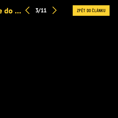
Moderátor Vláďa Kadlec pod palbou drsné kritiky. Dejte do Clashe někoho, kdo to umí, zuří diváci
3/11
ZPĚT DO ČLÁNKU