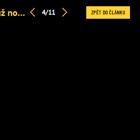
Míša Ochotská promluvila o pekle s Rosolem. Syn má už nového tátu
4/11
ZPĚT DO ČLÁNKU