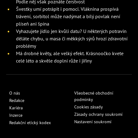
Podle něj však poznáte čerstvost
Švestky umí potrápit i pomoci. Vláknina prospívá
trávení, sorbitol může nadýmat a bílý povlak není
plíseň ani špína
Vyhazujete jídlo jen kvůli datu? U některých potravin
děláte chybu, u masa či měkkých sýrů hrozí zdravotní
problémy
Má drobné květy, ale velký efekt. Krásnoočko kvete
celé léto a skvěle doplní růže i jiřiny
O nás
Všeobecné obchodní
podmínky
Redakce
Cookies zásady
Kariéra
Zásady ochrany soukromí
Inzerce
Nastavení soukromí
Redakční etický kodex