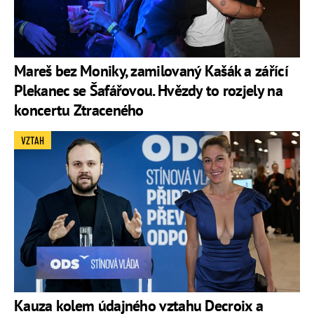
Mareš bez Moniky, zamilovaný Kašák a zářící
Plekanec se Šafářovou. Hvězdy to rozjely na
koncertu Ztraceného
VZTAH
Kauza kolem údajného vztahu Decroix a