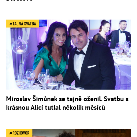
TAJNÁ SVATBA
Miroslav Šimůnek se tajně oženil. Svatbu s
krásnou Alicí tutlal několik měsíců
ROZHOVOR