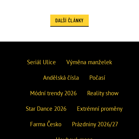
DALŠÍ ČLÁNKY
Seriál Ulice
Výměna manželek
Andělská čísla
Počasí
Módní trendy 2026
Reality show
Star Dance 2026
Extrémní proměny
Farma Česko
Prázdniny 2026/27