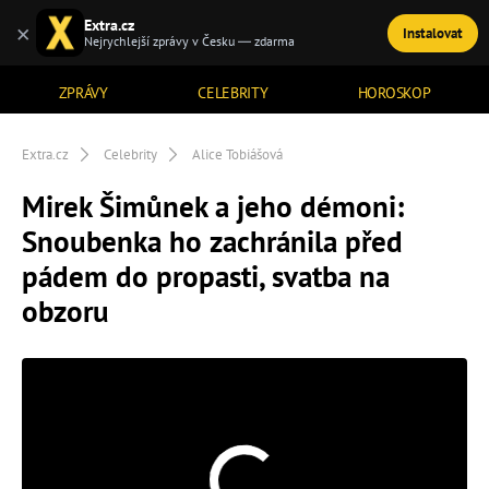
Extra.cz
×
Instalovat
TÉMATA
Nejrychlejší zprávy v Česku — zdarma
ZPRÁVY
CELEBRITY
HOROSKOP
Extra.cz
Celebrity
Alice Tobiášová
Mirek Šimůnek a jeho démoni:
Snoubenka ho zachránila před
pádem do propasti, svatba na
obzoru