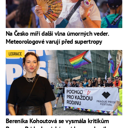
Na Česko míří další vlna úmorných veder.
Meteorologové varují před supertropy
LEGRACE
Berenika Kohoutová se vysmála kritikům