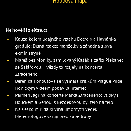
Houbová mapa
Nejnovější z eXtra.cz
Kauza kolem údajného vztahu Decroix a Havránka
graduje: Drsná reakce manželky a záhadná slova
exministryně
Mareš bez Moniky, zamilovaný Kašák a zářící Plekanec
se Šafářovou. Hvězdy to rozjely na koncertu
Ztraceného
Berenika Kohoutová se vysmála kritikům Prague Pride:
Ironickým videem pobavila internet
Pařmen Jágr na koncertě Marka Ztraceného: Vtípky s
Boučkem a Géňou, s Bezděkovou byl tělo na tělo
Na Česko míří další vlna úmorných veder.
Meteorologové varují před supertropy