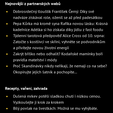
Nejnovější z partnerských webů
Dobrosrdečný tlouštík František Černý: Díky své
nadváze získával role, oženil se až před padesátkou
Pepa Kůrka má kromě syna Rafíka novou lásku: Krásná
kadeřnice Adélka si ho získala díky jídlu z fast foodu
Týdenní tarotová předpověď Alice Cross od 10. srpna:
Zatočte s kostlivci ve skříni, vyhněte se podvodníkům
a přivítejte novou životní energii
Zakrýt bříško nebo odhalit? Kodaňské maminky boří
pravidla mateřství i módy
Proč Skandinávky nikdy neříkají, že nemají co na sebe?
Okopírujte jejich šatník a pochopíte...
Recepty, vaření, zahrada
Dušená mrkev potěší sladkou chutí i nízkou cenou.
Vyzkoušejte ji krok za krokem
Bílý povlak na švestkách: Možná se mu vyhýbáte.