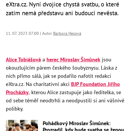
eXtra.cz. Nyní dvojice chystá svatbu, o které
zatím nemá představu ani budoucí nevěsta.
11. 07. 2023 07:00 | Autor
Barbora Hesová
Alice Tobiášová
a
herec Miroslav Šimůnek
jsou
okouzlujícím párem českého šoubyznysu. Láska z
nich přímo sálá, jak se podařilo nafotit redakci
eXtra.cz. Na charitativní akci
BJP Foundation Jiřího
Procházky,
kterou Alice zastupuje jako ředitelka, se
od sebe téměř neodtrhli a neodpustili si ani vášnivé
polibky.
Pohádkový Miroslav Šimůnek:
Prozradil, kdy bude svatba se ženou,