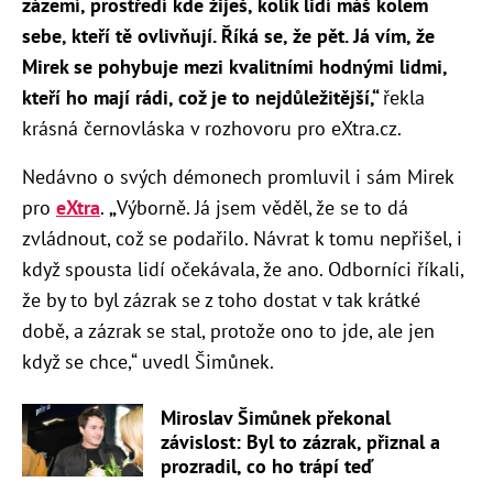
zázemí, prostředí kde žiješ, kolik lidí máš kolem
sebe, kteří tě ovlivňují. Říká se, že pět. Já vím, že
Mirek se pohybuje mezi kvalitními hodnými lidmi,
kteří ho mají rádi, což je to nejdůležitější,“
řekla
krásná černovláska v rozhovoru pro eXtra.cz.
Nedávno o svých démonech promluvil i sám Mirek
pro
eXtra
.
„
Výborně. Já jsem věděl, že se to dá
zvládnout, což se podařilo. Návrat k tomu nepřišel, i
když spousta lidí očekávala, že ano. Odborníci říkali,
že by to byl zázrak se z toho dostat v tak krátké
době, a zázrak se stal, protože ono to jde, ale jen
když se chce,“ uvedl Šimůnek.
Miroslav Šimůnek překonal
závislost: Byl to zázrak, přiznal a
prozradil, co ho trápí teď