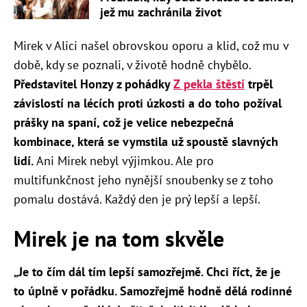
jež mu zachránila život
Mirek v Alici našel obrovskou oporu a klid, což mu v
době, kdy se poznali, v životě hodně chybělo.
Představitel Honzy z pohádky
Z pekla štěstí
trpěl
závislostí na lécích proti úzkosti a do toho požíval
prášky na spaní, což je velice nebezpečná
kombinace, která se vymstila už spoustě slavných
lidí.
Ani Mirek nebyl výjimkou. Ale pro
multifunkčnost jeho nynější snoubenky se z toho
pomalu dostává. Každý den je prý lepší a lepší.
Mirek je na tom skvěle
„Je to čím dál tím lepší samozřejmě. Chci říct, že je
to úplně v pořádku. Samozřejmě hodně dělá rodinné