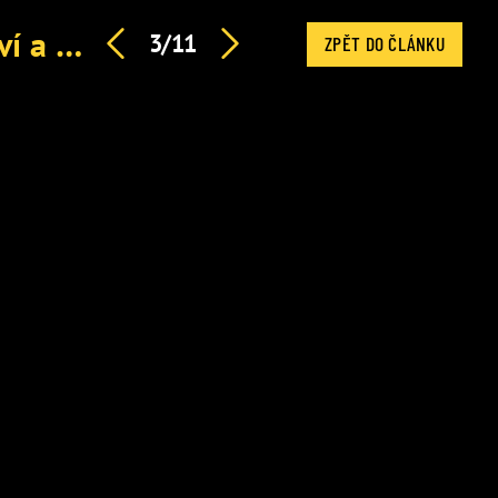
Milionové výdělky Jakuba Menšíka: Pohádkové bohatství a hvězdná budoucnost
3/11
ZPĚT DO ČLÁNKU