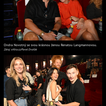
Ondra Novotný se svou krásnou ženou Renatou Langmannovou.
Zdroj: eXtra.cz/Pavel Dvořák