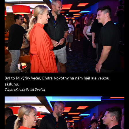
Byl to Mikýřův večer, Ondra Novotný na něm měl ale velkou
zásluhu.
Zdroj: eXtra.cz/Pavel Dvořák