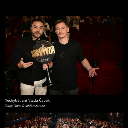
Nechyběl ani Vláďa Čapek.
Zdroj: Pavel Dvořák/eXtra.cz