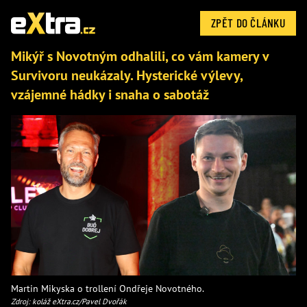
ZPĚT DO ČLÁNKU
Mikýř s Novotným odhalili, co vám kamery v
Survivoru neukázaly. Hysterické výlevy,
vzájemné hádky i snaha o sabotáž
Martin Mikyska o trollení Ondřeje Novotného.
Zdroj: koláž eXtra.cz/Pavel Dvořák