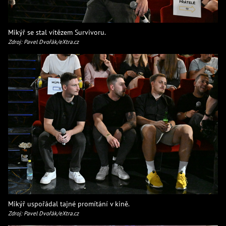
Mikýř se stal vítězem Survivoru.
Zdroj: Pavel Dvořák/eXtra.cz
Mikýř uspořádal tajné promítání v kině.
Zdroj: Pavel Dvořák/eXtra.cz