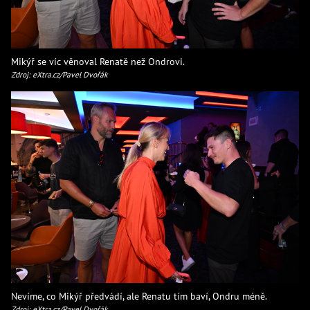
Mikýř se víc věnoval Renatě než Ondrovi.
Zdroj: eXtra.cz/Pavel Dvořák
Nevíme, co Mikýř předvádí, ale Renatu tím baví, Ondru méně.
Zdroj: eXtra.cz/Pavel Dvořák