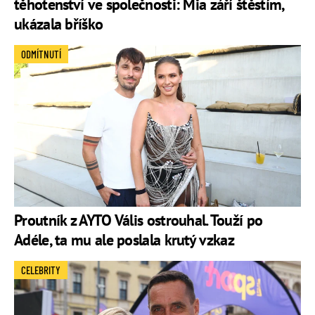
těhotenství ve společnosti: Mia září štěstím,
ukázala bříško
ODMÍTNUTÍ
Proutník z AYTO Vális ostrouhal. Touží po
Adéle, ta mu ale poslala krutý vzkaz
CELEBRITY