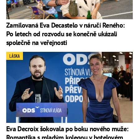
Zamilovaná Eva Decastelo v náručí Reného:
Po letech od rozvodu se konečně ukázali
společně na veřejnosti
LÁSKA
Eva Decroix šokovala po boku nového muže:
Romantika s mladým kolegou v hotelovém