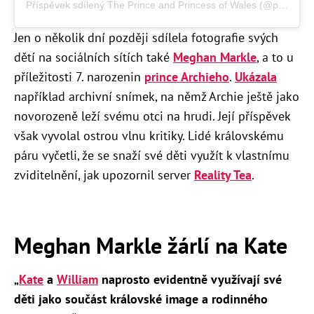
Příspěvek sdílený The Prince and Princess of Wales (@princeandprincessofwales)
Jen o několik dní později sdílela fotografie svých
dětí na sociálních sítích také
Meghan Markle
, a to u
příležitosti 7. narozenin
prince Archieho
.
Ukázala
například archivní snímek, na němž Archie ještě jako
novorozeně leží svému otci na hrudi. Její příspěvek
však vyvolal ostrou vlnu kritiky. Lidé královskému
páru vyčetli, že se snaží své děti využít k vlastnímu
zviditelnění, jak upozornil server
Reality Tea
.
Meghan Markle žárlí na Kate
„
Kate
a
William
naprosto evidentně využívají své
děti jako součást královské image a rodinného