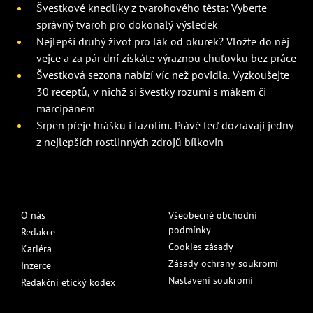
Švestkové knedlíky z tvarohového těsta: Vyberte
správný tvaroh pro dokonalý výsledek
Nejlepší druhý život pro lák od okurek? Vložte do něj
vejce a za pár dní získáte výraznou chuťovku bez práce
Švestková sezona nabízí víc než povidla. Vyzkoušejte
30 receptů, v nichž si švestky rozumí s mákem či
marcipánem
Srpen přeje hrášku i fazolím. Právě teď dozrávají jedny
z nejlepších rostlinných zdrojů bílkovin
O nás
Všeobecné obchodní
podmínky
Redakce
Cookies zásady
Kariéra
Zásady ochrany soukromí
Inzerce
Nastavení soukromí
Redakční etický kodex