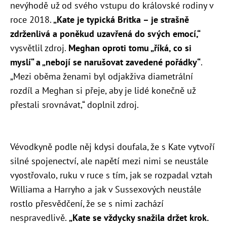
nevýhodě už od svého vstupu do královské rodiny v
roce 2018.
„Kate je typická Britka – je strašně
zdrženlivá a poněkud uzavřená do svých emocí,“
vysvětlil zdroj.
Meghan oproti tomu „říká, co si
myslí“ a „nebojí se narušovat zavedené pořádky“
.
„Mezi oběma ženami byl odjakživa diametrální
rozdíl a Meghan si přeje, aby je lidé konečně už
přestali srovnávat,“ doplnil zdroj.
Vévodkyně podle něj kdysi doufala, že s Kate vytvoří
silné spojenectví, ale napětí mezi nimi se neustále
vyostřovalo, ruku v ruce s tím, jak se rozpadal vztah
Williama a Harryho a jak v Sussexových neustále
rostlo přesvědčení, že se s nimi zachází
nespravedlivě.
„Kate se vždycky snažila držet krok.