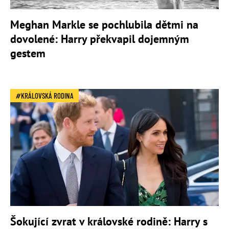
Meghan Markle se pochlubila dětmi na
dovolené: Harry překvapil dojemným
gestem
KRÁLOVSKÁ RODINA
Šokující zvrat v královské rodině: Harry s