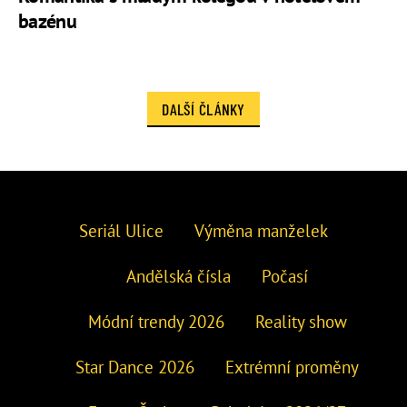
bazénu
DALŠÍ ČLÁNKY
Seriál Ulice
Výměna manželek
Andělská čísla
Počasí
Módní trendy 2026
Reality show
Star Dance 2026
Extrémní proměny