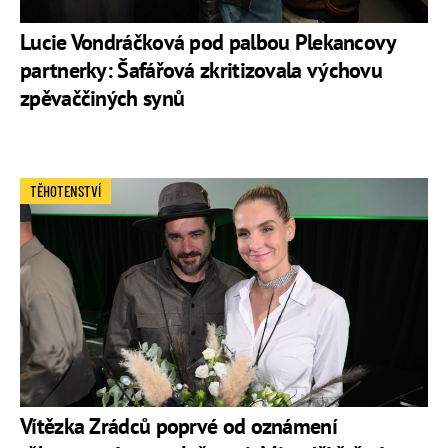
Lucie Vondráčková pod palbou Plekancovy
partnerky: Šafářová zkritizovala výchovu
zpěvaččiných synů
TĚHOTENSTVÍ
Vítězka Zrádců poprvé od oznámení