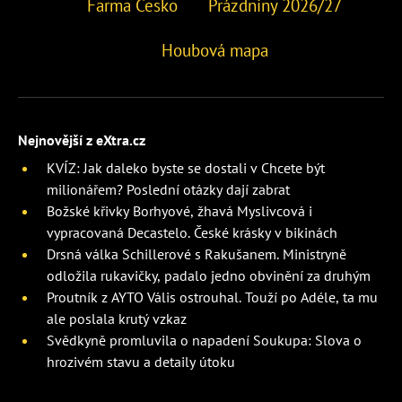
Farma Česko
Prázdniny 2026/27
Houbová mapa
Nejnovější z eXtra.cz
KVÍZ: Jak daleko byste se dostali v Chcete být
milionářem? Poslední otázky dají zabrat
Božské křivky Borhyové, žhavá Myslivcová i
vypracovaná Decastelo. České krásky v bikinách
Drsná válka Schillerové s Rakušanem. Ministryně
odložila rukavičky, padalo jedno obvinění za druhým
Proutník z AYTO Vális ostrouhal. Touží po Adéle, ta mu
ale poslala krutý vzkaz
Svědkyně promluvila o napadení Soukupa: Slova o
hrozivém stavu a detaily útoku