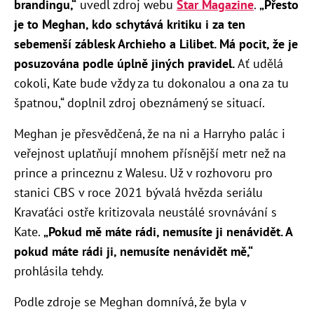
brandingu,“
uvedl zdroj webu
Star Magazine
.
„Přesto
je to Meghan, kdo schytává kritiku i za ten
sebemenší záblesk Archieho a Lilibet.
Má pocit, že je
posuzována podle úplně jiných pravidel.
Ať udělá
cokoli, Kate bude vždy za tu dokonalou a ona za tu
špatnou,“ doplnil zdroj obeznámený se situací.
Meghan je přesvědčená, že na ni a Harryho palác i
veřejnost uplatňují mnohem přísnější metr než na
prince a princeznu z Walesu. Už v rozhovoru pro
stanici CBS v roce 2021 bývalá hvězda seriálu
Kravaťáci ostře kritizovala neustálé srovnávání s
Kate.
„Pokud mě máte rádi, nemusíte ji nenávidět. A
pokud máte rádi ji, nemusíte nenávidět mě,“
prohlásila tehdy.
Podle zdroje se Meghan domnívá, že byla v