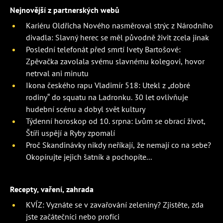
Nejnovější z partnerských webů
Kariéru Oldřicha Nového nasměroval strýc z Národního
divadla: Slavný herec se měl původně živit zcela jinak
Poslední telefonát před smrtí Ivety Bartošové:
Zpěvačka zavolala svému slavnému kolegovi, hovor
netrval ani minutu
Ikona českého rapu Vladimír 518: Utekl z „dobré
rodiny“ do squatu na Ladronku. 30 let ovlivňuje
hudební scénu a dobyl svět kultury
Týdenní horoskop od 10. srpna: Lvům se obrací život,
Štíři uspějí a Ryby zpomalí
Proč Skandinávky nikdy neříkají, že nemají co na sebe?
Okopírujte jejich šatník a pochopíte...
Recepty, vaření, zahrada
KVÍZ: Vyznáte se v zavařování zeleniny? Zjistěte, zda
jste začátečníci nebo profíci