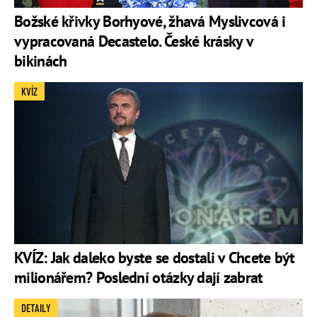
Božské křivky Borhyové, žhavá Myslivcová i
vypracovaná Decastelo. České krásky v
bikinách
KVÍZ
KVÍZ: Jak daleko byste se dostali v Chcete být
milionářem? Poslední otázky dají zabrat
DETAILY