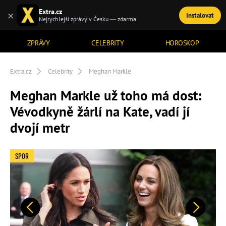
Extra.cz
×
Instalovat
TÉMATA
Nejrychlejší zprávy v Česku — zdarma
ZPRÁVY
CELEBRITY
HOROSKOP
Extra.cz
Celebrity
Meghan Markle
Meghan Markle už toho má dost:
Vévodkyně žárlí na Kate, vadí jí
dvojí metr
SPOR
Předchozí
Další