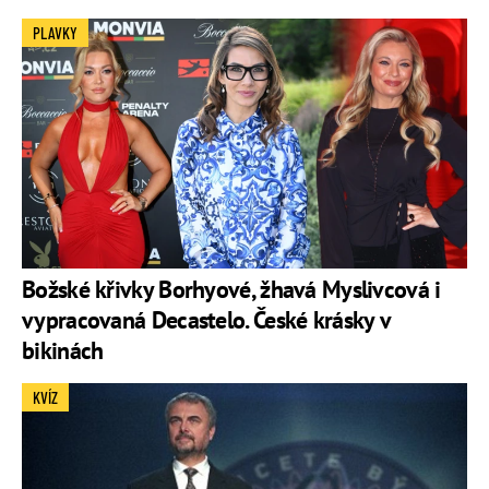
PLAVKY
Božské křivky Borhyové, žhavá Myslivcová i
vypracovaná Decastelo. České krásky v
bikinách
KVÍZ