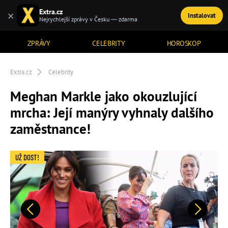
Extra.cz
×
Instalovat
TÉMATA
Nejrychlejší zprávy v Česku — zdarma
ZPRÁVY
CELEBRITY
HOROSKOP
Extra.cz
Celebrity
Meghan Markle jako okouzlující
mrcha: Její manýry vyhnaly dalšího
zaměstnance!
UŽ DOST!
Předchozí
Další