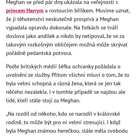
Meghan se před pár dny ukázala na veřejnosti s
princem Harrym
a rostoucím bříškem. Musíme uznat,
že jí těhotenství neskutečně prospívá a Meghan
vypadala opravdu dokonale. Na fotkách se tváří
doslova jako andílek a nikdo by netipoval, že se za
takovým rozkošným obličejem možná může skrývat
pořádně pedantská potvora.
Podle britských médií šéfka ochranky požádala o
uvolnění ze služby. Přitom všichni mluví o tom, že to
byla velmi schopná a rázná žena, která se jen tak
něčeho nezalekla. I v tomhle případě se najdou ale
lidé, kteří stále stojí za Meghan.
„Na rozdíl od někoho, kdo se narodil v královské
rodině, to může být pro ni velmi stresující. I když
byla Meghan známou herečkou, stále měla svobodu