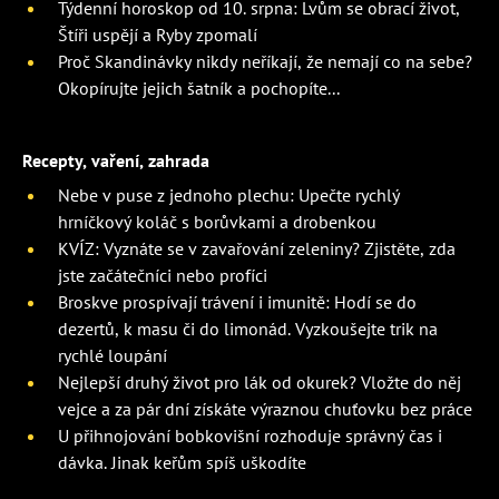
Týdenní horoskop od 10. srpna: Lvům se obrací život,
Štíři uspějí a Ryby zpomalí
Proč Skandinávky nikdy neříkají, že nemají co na sebe?
Okopírujte jejich šatník a pochopíte...
Recepty, vaření, zahrada
Nebe v puse z jednoho plechu: Upečte rychlý
hrníčkový koláč s borůvkami a drobenkou
KVÍZ: Vyznáte se v zavařování zeleniny? Zjistěte, zda
jste začátečníci nebo profíci
Broskve prospívají trávení i imunitě: Hodí se do
dezertů, k masu či do limonád. Vyzkoušejte trik na
rychlé loupání
Nejlepší druhý život pro lák od okurek? Vložte do něj
vejce a za pár dní získáte výraznou chuťovku bez práce
U přihnojování bobkovišní rozhoduje správný čas i
dávka. Jinak keřům spíš uškodíte