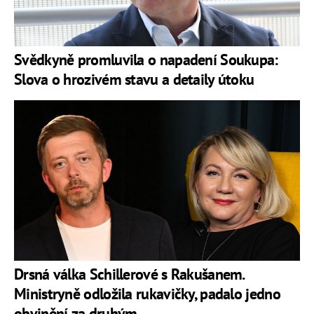
Svědkyně promluvila o napadení Soukupa:
Slova o hrozivém stavu a detaily útoku
Drsná válka Schillerové s Rakušanem.
Ministryně odložila rukavičky, padalo jedno
obvinění za druhým