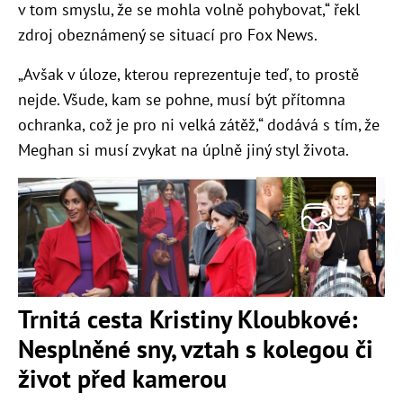
v tom smyslu, že se mohla volně pohybovat,“ řekl
zdroj obeznámený se situací pro Fox News.
„Avšak v úloze, kterou reprezentuje teď, to prostě
nejde. Všude, kam se pohne, musí být přítomna
ochranka, což je pro ni velká zátěž,“ dodává s tím, že
Meghan si musí zvykat na úplně jiný styl života.
Trnitá cesta Kristiny Kloubkové:
Nesplněné sny, vztah s kolegou či
život před kamerou