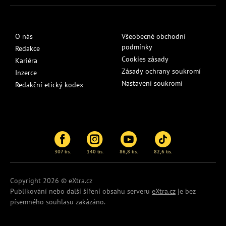
O nás
Všeobecné obchodní
podmínky
Redakce
Cookies zásady
Kariéra
Zásady ochrany soukromí
Inzerce
Nastavení soukromí
Redakční etický kodex
307 tis.
140 tis.
86,8 tis.
82,6 tis.
Copyright 2026 © eXtra.cz
Publikování nebo další šíření obsahu serveru
eXtra.cz
je bez
písemného souhlasu zakázáno.