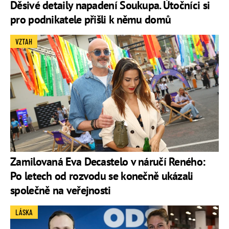
Děsivé detaily napadení Soukupa. Útočníci si
pro podnikatele přišli k němu domů
VZTAH
Zamilovaná Eva Decastelo v náručí Reného:
Po letech od rozvodu se konečně ukázali
společně na veřejnosti
LÁSKA