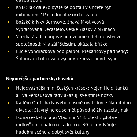
KVÍZ: Jak daleko byste se dostali v Chcete být
milionářem? Poslední otázky dají zabrat
Božské křivky Borhyové, žhavá Myslivcová i
vypracovaná Decastelo. České krásky v bikinách
Vítězka Zrádců poprvé od oznámení těhotenství ve
společnosti: Mia září štěstím, ukázala bříško
Lucie Vondráčková pod palbou Plekancovy partnerky:
Šafářová zkritizovala výchovu zpěvaččiných synů
Nejnovější z partnerských webů
Nejodvážnější mini českých krásek: Nejen Heidi Janků
a Eva Perkausová rády ukazují své štíhlé nožky
Kariéru Oldřicha Nového nasměroval strýc z Národního
divadla: Slavný herec se měl původně živit zcela jinak
Ikona českého rapu Vladimír 518: Utekl z „dobré
rodiny“ do squatu na Ladronku. 30 let ovlivňuje
hudební scénu a dobyl svět kultury