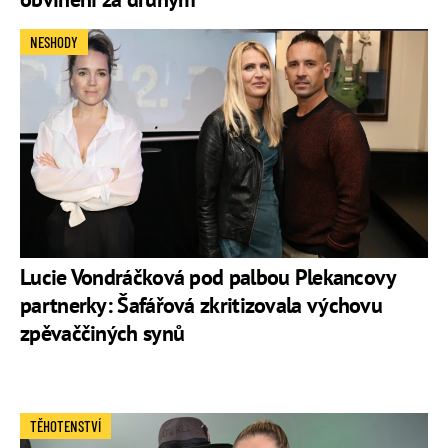
NESHODY
Lucie Vondráčková pod palbou Plekancovy
partnerky: Šafářová zkritizovala výchovu
zpěvaččiných synů
TĚHOTENSTVÍ