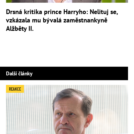
Drsná kritika prince Harryho: Nelituj se,
vzkázala mu bývalá zaměstnankyně
Alžběty II.
Další články
REAKCE