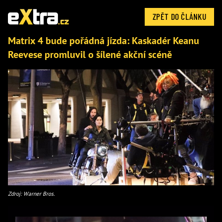
ZPĚT DO ČLÁNKU
Matrix 4 bude pořádná jízda: Kaskadér Keanu
Reevese promluvil o šílené akční scéně
Zdroj: Warner Bros.