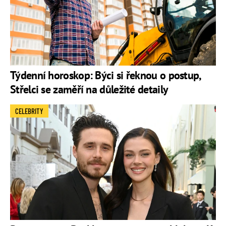
Týdenní horoskop: Býci si řeknou o postup,
Střelci se zaměří na důležité detaily
CELEBRITY