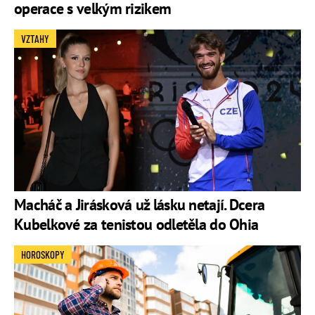
operace s velkým rizikem
VZTAHY
Macháč a Jirásková už lásku netají. Dcera
Kubelkové za tenistou odletěla do Ohia
HOROSKOPY