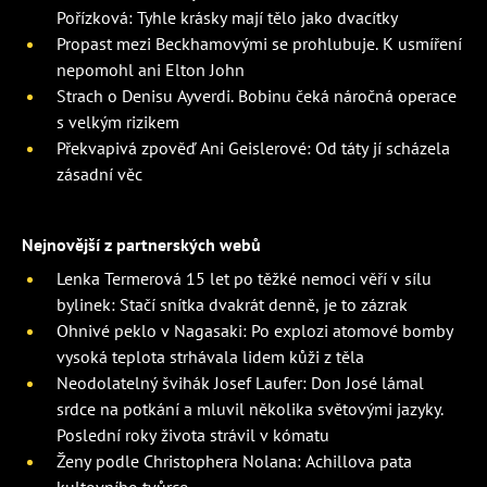
Pořízková: Tyhle krásky mají tělo jako dvacítky
Propast mezi Beckhamovými se prohlubuje. K usmíření
nepomohl ani Elton John
Strach o Denisu Ayverdi. Bobinu čeká náročná operace
s velkým rizikem
Překvapivá zpověď Ani Geislerové: Od táty jí scházela
zásadní věc
Nejnovější z partnerských webů
Lenka Termerová 15 let po těžké nemoci věří v sílu
bylinek: Stačí snítka dvakrát denně, je to zázrak
Ohnivé peklo v Nagasaki: Po explozi atomové bomby
vysoká teplota strhávala lidem kůži z těla
Neodolatelný švihák Josef Laufer: Don José lámal
srdce na potkání a mluvil několika světovými jazyky.
Poslední roky života strávil v kómatu
Ženy podle Christophera Nolana: Achillova pata