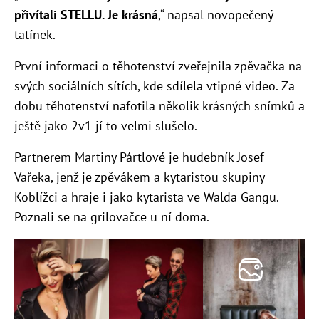
přivítali STELLU.
Je krásná
,“ napsal novopečený
tatínek.
První informaci o těhotenství zveřejnila zpěvačka na
svých sociálních sítích, kde sdílela vtipné video. Za
dobu těhotenství nafotila několik krásných snímků a
ještě jako 2v1 jí to velmi slušelo.
Partnerem Martiny Pártlové je hudebník Josef
Vařeka, jenž je zpěvákem a kytaristou skupiny
Koblížci a hraje i jako kytarista ve Walda Gangu.
Poznali se na grilovačce u ní doma.