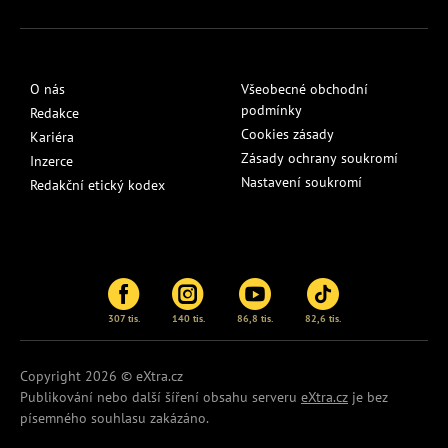
O nás
Všeobecné obchodní
podmínky
Redakce
Cookies zásady
Kariéra
Zásady ochrany soukromí
Inzerce
Nastavení soukromí
Redakční etický kodex
307 tis.
140 tis.
86,8 tis.
82,6 tis.
Copyright 2026 © eXtra.cz
Publikování nebo další šíření obsahu serveru
eXtra.cz
je bez
písemného souhlasu zakázáno.