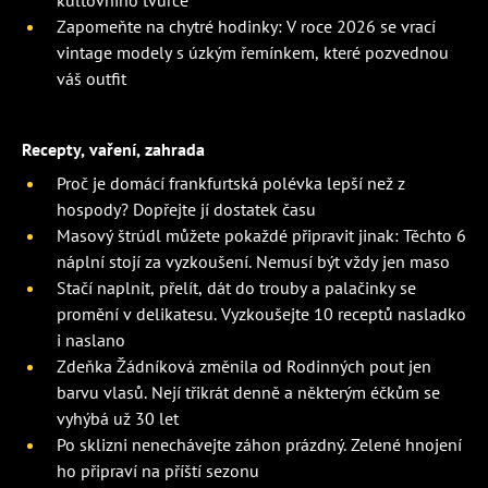
kultovního tvůrce
Zapomeňte na chytré hodinky: V roce 2026 se vrací
vintage modely s úzkým řemínkem, které pozvednou
váš outfit
Recepty, vaření, zahrada
Proč je domácí frankfurtská polévka lepší než z
hospody? Dopřejte jí dostatek času
Masový štrúdl můžete pokaždé připravit jinak: Těchto 6
náplní stojí za vyzkoušení. Nemusí být vždy jen maso
Stačí naplnit, přelít, dát do trouby a palačinky se
promění v delikatesu. Vyzkoušejte 10 receptů nasladko
i naslano
Zdeňka Žádníková změnila od Rodinných pout jen
barvu vlasů. Nejí třikrát denně a některým éčkům se
vyhýbá už 30 let
Po sklizni nenechávejte záhon prázdný. Zelené hnojení
ho připraví na příští sezonu