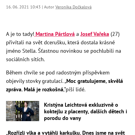
16. 06. 2021 10:43 | Autor
Veronika Dočkalová
A je to tady!
Martina Pártlová
a
Josef Vařeka
(27)
přivítali na svět dcerušku, která dostala krásné
jméno Stella. Šťastnou novinkou se pochlubili na
sociálních sítích.
Během chvíle se pod radostným příspěvkem
objevily stovky gratulací. „
Moc gratulujeme, skvělá
zpráva. Malá je rozkošná
,“píší lidé.
Kristýna Leichtová exkluzivně o
koktejlu z placenty, dalších dětech i
porodu do vany
„
Rozřízli vlka a vytáhli karkulku.
Dnes jsme na svět