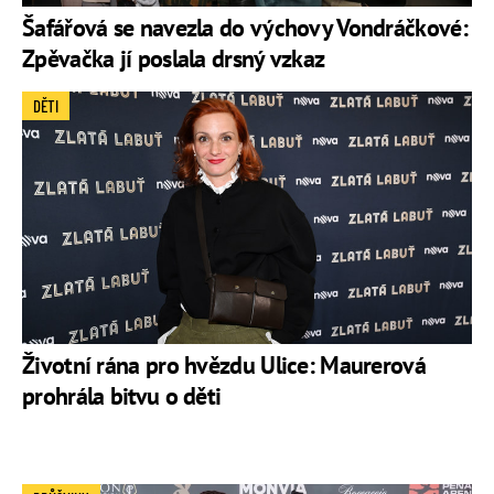
Šafářová se navezla do výchovy Vondráčkové:
Zpěvačka jí poslala drsný vzkaz
DĚTI
Životní rána pro hvězdu Ulice: Maurerová
prohrála bitvu o děti