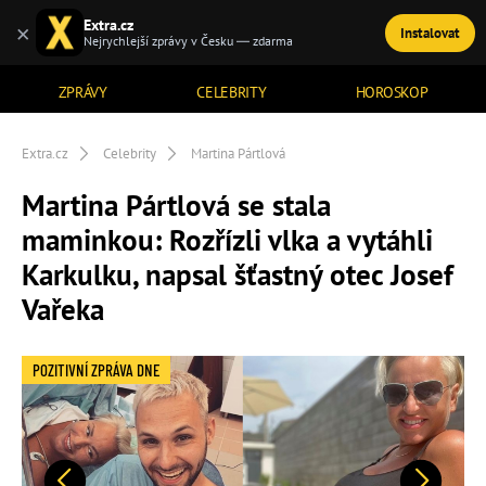
Extra.cz
×
Instalovat
TÉMATA
Nejrychlejší zprávy v Česku — zdarma
ZPRÁVY
CELEBRITY
HOROSKOP
Extra.cz
Celebrity
Martina Pártlová
Martina Pártlová se stala
maminkou: Rozřízli vlka a vytáhli
Karkulku, napsal šťastný otec Josef
Vařeka
POZITIVNÍ ZPRÁVA DNE