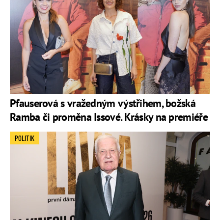
Pfauserová s vražedným výstřihem, božská
Ramba či proměna Issové. Krásky na premiéře
POLITIK