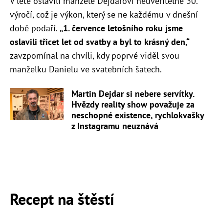
V létě oslavili manželé Dejdarovi neuvěřitelné 30.
výročí, což je výkon, který se ne každému v dnešní
době podaří.
„1. července letošního roku jsme
oslavili třicet let od svatby a byl to krásný den,“
zavzpomínal na chvíli, kdy poprvé viděl svou
manželku Danielu ve svatebních šatech.
Martin Dejdar si nebere servítky.
Hvězdy reality show považuje za
neschopné existence, rychlokvašky
z Instagramu neuznává
Recept na štěstí