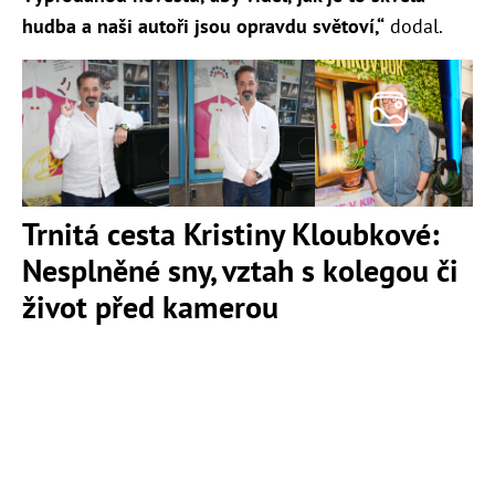
hudba a naši autoři jsou opravdu světoví,“
dodal.
Trnitá cesta Kristiny Kloubkové:
Nesplněné sny, vztah s kolegou či
život před kamerou