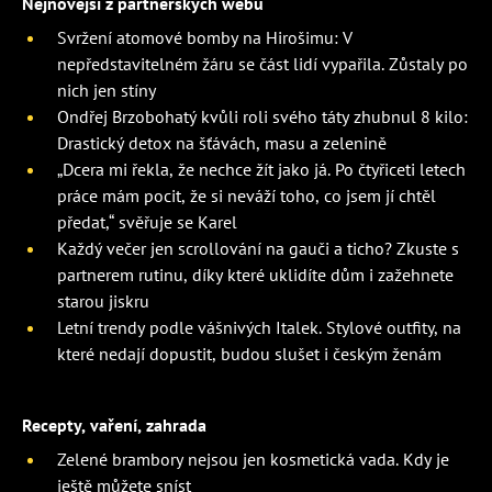
Nejnovější z partnerských webů
Svržení atomové bomby na Hirošimu: V
nepředstavitelném žáru se část lidí vypařila. Zůstaly po
nich jen stíny
Ondřej Brzobohatý kvůli roli svého táty zhubnul 8 kilo:
Drastický detox na šťávách, masu a zelenině
„Dcera mi řekla, že nechce žít jako já. Po čtyřiceti letech
práce mám pocit, že si neváží toho, co jsem jí chtěl
předat,“ svěřuje se Karel
Každý večer jen scrollování na gauči a ticho? Zkuste s
partnerem rutinu, díky které uklidíte dům i zažehnete
starou jiskru
Letní trendy podle vášnivých Italek. Stylové outfity, na
které nedají dopustit, budou slušet i českým ženám
Recepty, vaření, zahrada
Zelené brambory nejsou jen kosmetická vada. Kdy je
ještě můžete sníst