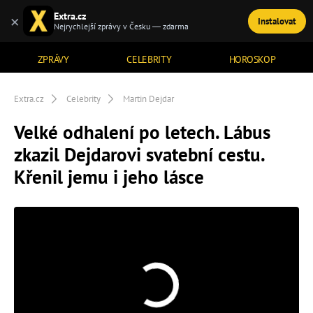
Extra.cz
×
Instalovat
TÉMATA
Nejrychlejší zprávy v Česku — zdarma
ZPRÁVY
CELEBRITY
HOROSKOP
Extra.cz
Celebrity
Martin Dejdar
Velké odhalení po letech. Lábus
zkazil Dejdarovi svatební cestu.
Křenil jemu i jeho lásce