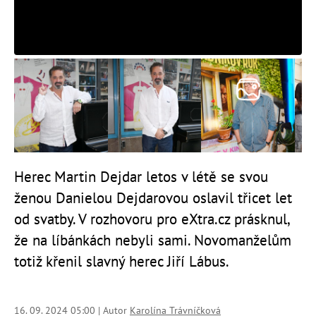
Herec Martin Dejdar letos v létě se svou
ženou Danielou Dejdarovou oslavil třicet let
od svatby. V rozhovoru pro eXtra.cz prásknul,
že na líbánkách nebyli sami. Novomanželům
totiž křenil slavný herec Jiří Lábus.
16. 09. 2024 05:00 | Autor
Karolína Trávníčková