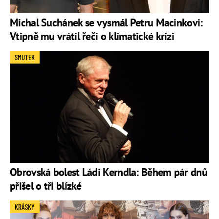
Michal Suchánek se vysmál Petru Macinkovi:
Vtipně mu vrátil řeči o klimatické krizi
SMUTEK
Obrovská bolest Ládi Kerndla: Během pár dnů
přišel o tři blízké
KRÁSKY