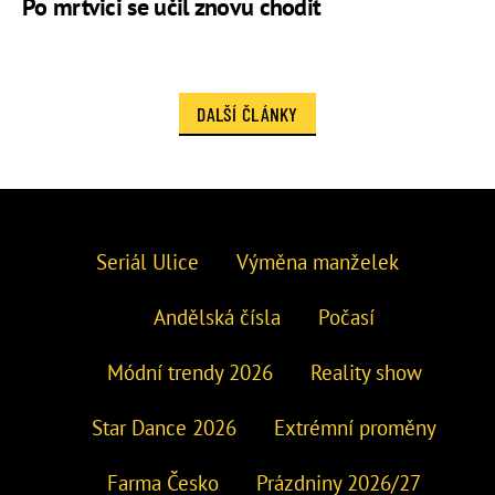
Po mrtvici se učil znovu chodit
DALŠÍ ČLÁNKY
Seriál Ulice
Výměna manželek
Andělská čísla
Počasí
Módní trendy 2026
Reality show
Star Dance 2026
Extrémní proměny
Farma Česko
Prázdniny 2026/27