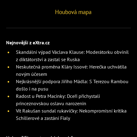
Houbová mapa
Nejnovější z eXtra.cz
Skandální výpad Václava Klause: Moderátorku obvinil
z diktátorství a zastal se Ruska
Neskutečná proměna Kláry Issové: Herečka uchvátila
novým účesem
Nejkrásnější podpora Jiřího Mádla: S Terezou Rambou
došlo i na pusu
Radost u Petra Macinky: Dceři přichystali
princeznovskou oslavu narozenin
Vít Rakušan sundal rukavičky: Nekompromisní kritika
Schillerové a zastání Fialy