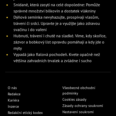
Snídaně, která zasytí na celé dopoledne: Pomůže
správné množství bílkovin a dostatek vlákniny
Dýňová semínka nevyhazujte, prospívají vlasům,
trávení či srdci. Upravte je a využijte jako zdravou
svačinu i do vaření
Hubnutí, trávení i chutě na sladké. Víme, kdy skořice,
zázvor a bobkový list opravdu pomáhají a kdy jde o
mýty
Vypadá jako fialová pochodeň. Kvete opačně než
většina zahradních trvalek a zvládne i sucho
O nás
Všeobecné obchodní
podmínky
Redakce
Cookies zásady
Kariéra
Zásady ochrany soukromí
Inzerce
Nastavení soukromí
Redakční etický kodex