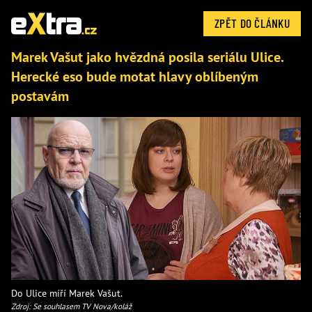
ZPĚT DO ČLÁNKU
Marek Vašut jako hvězdná posila seriálu Ulice.
Herecké eso bude motat hlavy oblíbeným
postavám
Do Ulice míří Marek Vašut.
Zdroj: Se souhlasem TV Nova/koláž