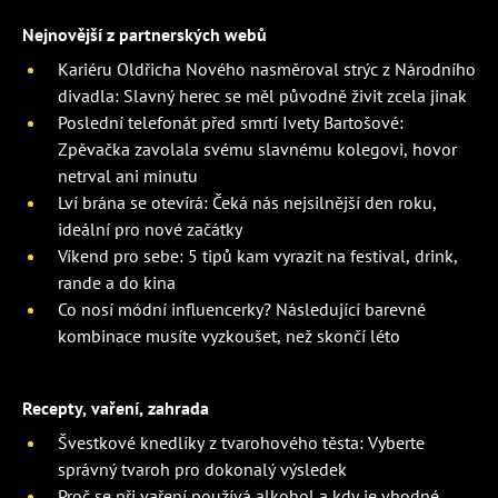
Nejnovější z partnerských webů
Kariéru Oldřicha Nového nasměroval strýc z Národního
divadla: Slavný herec se měl původně živit zcela jinak
Poslední telefonát před smrtí Ivety Bartošové:
Zpěvačka zavolala svému slavnému kolegovi, hovor
netrval ani minutu
Lví brána se otevírá: Čeká nás nejsilnější den roku,
ideální pro nové začátky
Víkend pro sebe: 5 tipů kam vyrazit na festival, drink,
rande a do kina
Co nosí módní influencerky? Následující barevné
kombinace musíte vyzkoušet, než skončí léto
Recepty, vaření, zahrada
Švestkové knedlíky z tvarohového těsta: Vyberte
správný tvaroh pro dokonalý výsledek
Proč se při vaření používá alkohol a kdy je vhodné