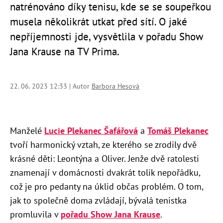
natrénováno díky tenisu, kde se se soupeřkou
musela několikrát utkat před sítí. O jaké
nepříjemnosti jde, vysvětlila v pořadu Show
Jana Krause na TV Prima.
22. 06. 2023 12:33 | Autor
Barbora Hesová
Manželé
Lucie Plekanec Šafářová
a
Tomáš Plekanec
tvoří harmonický vztah, ze kterého se zrodily dvě
krásné děti: Leontýna a Oliver. Jenže dvě ratolesti
znamenají v domácnosti dvakrát tolik nepořádku,
což je pro pedanty na úklid občas problém. O tom,
jak to společně doma zvládají, bývalá tenistka
promluvila v
pořadu Show Jana Krause
.