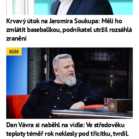
Krvavý útok na Jaromíra Soukupa: Měli ho
zmlátit baseballkou, podnikatel utržil rozsáhlá
zranění
BIZÁR
Dan Vávra si naběhl na vidle: Ve středověku
teploty téměř rok neklesly pod třicítku, tvrdil.