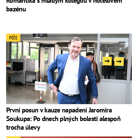
Romantika s mladým kolegou v hotelovém
bazénu
PÉČE
První posun v kauze napadení Jaromíra
Soukupa: Po dnech plných bolesti alespoň
trocha úlevy