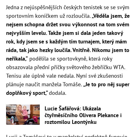
Jedna z nejúspěšnějších českých tenistek se se svým
sportovním koníčkem už rozloučila.
„Věděla jsem, že
nejsem schopna držet svou výkonnost na
tom svém
nejvyšším levelu. Takže jsem si dala jeden takový
rok, kdy jsem se s každým tím turnajem, který
mám
ráda, tak jako hezky loučila. Vnitřně. Nikomu jsem to
neříkala,“
podělila se sportovkyně, která roky
obsazovala přední příčky světového žebříčku WTA.
Tenisu ale úplně vale nedala. Nyní své zkušenosti
plánuje naučit manžela Tomáše.
„Je to
pro něj super
doplňkový sport,“
dodala.
Lucie Šafářová: Ukázala
čtyřměsíčního Olivera Plekance i
roztomilou Leontýnku
Lucii a Tomášovi to v manželství perfektně funguje.