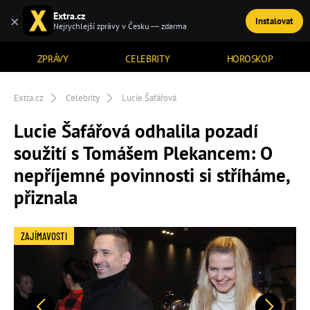
Extra.cz
×
Instalovat
TÉMATA
Nejrychlejší zprávy v Česku — zdarma
ZPRÁVY
CELEBRITY
HOROSKOP
Extra.cz
Celebrity
Lucie Šafářová
Lucie Šafářová odhalila pozadí
soužití s Tomášem Plekancem: O
nepříjemné povinnosti si stříháme,
přiznala
ZAJÍMAVOSTI