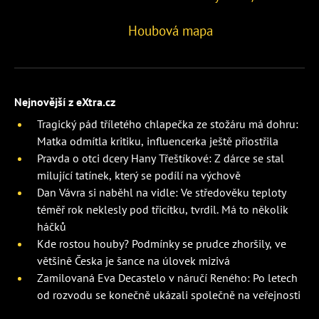
Houbová mapa
Nejnovější z eXtra.cz
Tragický pád tříletého chlapečka ze stožáru má dohru:
Matka odmítla kritiku, influencerka ještě přiostřila
Pravda o otci dcery Hany Třeštíkové: Z dárce se stal
milující tatínek, který se podílí na výchově
Dan Vávra si naběhl na vidle: Ve středověku teploty
téměř rok neklesly pod třicítku, tvrdil. Má to několik
háčků
Kde rostou houby? Podmínky se prudce zhoršily, ve
většině Česka je šance na úlovek mizivá
Zamilovaná Eva Decastelo v náručí Reného: Po letech
od rozvodu se konečně ukázali společně na veřejnosti