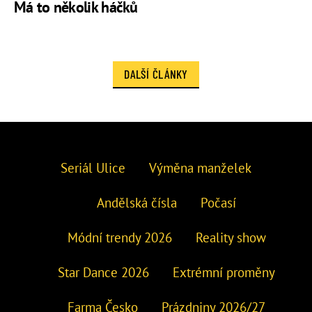
Má to několik háčků
DALŠÍ ČLÁNKY
Seriál Ulice
Výměna manželek
Andělská čísla
Počasí
Módní trendy 2026
Reality show
Star Dance 2026
Extrémní proměny
Farma Česko
Prázdniny 2026/27