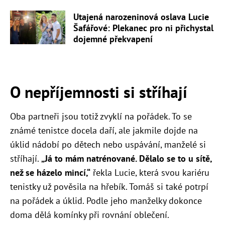
Utajená narozeninová oslava Lucie
Šafářové: Plekanec pro ni přichystal
dojemné překvapení
O nepříjemnosti si stříhají
Oba partneři jsou totiž zvyklí na pořádek. To se
známé tenistce docela daří, ale jakmile dojde na
úklid nádobí po dětech nebo uspávání, manželé si
stříhají.
„Já to mám
natrénované. Dělalo se to u sítě,
než se házelo mincí,“
řekla Lucie, která svou kariéru
tenistky už pověsila na hřebík. Tomáš si také potrpí
na pořádek a úklid. Podle jeho manželky dokonce
doma dělá komínky při rovnání oblečení.