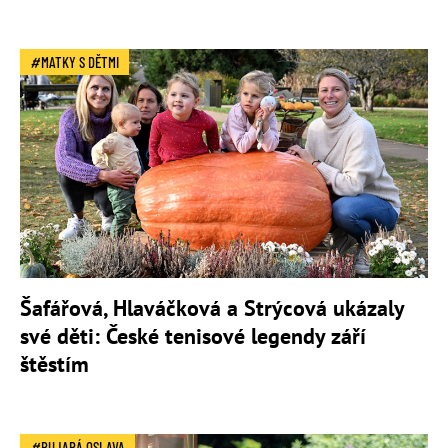
MATKY S DĚTMI
Šafářová, Hlaváčková a Strýcová ukázaly
své děti: České tenisové legendy září
štěstím
BUJARÁ OSLAVA