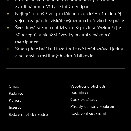
zvolit náhradu. Vždy se totiž neodpaří
Nejlepší druhý život pro lák od okurek? Vložte do něj
vejce a za pár dní získáte výraznou chuťovku bez práce
Švestková sezona nabízí víc než povidla. Vyzkoušejte
30 receptů, v nichž si švestky rozumí s mákem či
marcipánem
Srpen přeje hrášku i fazolím. Právě teď dozrávají jedny
z nejlepších rostlinných zdrojů bílkovin
O nás
Všeobecné obchodní
podmínky
Redakce
Cookies zásady
Kariéra
Zásady ochrany soukromí
Inzerce
Nastavení soukromí
Redakční etický kodex