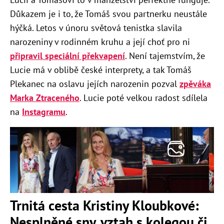
Důkazem je i to, že Tomáš svou partnerku neustále
hýčká. Letos v únoru světová tenistka slavila
narozeniny v rodinném kruhu a její choť pro ni
připravil speciální překvapení
. Není tajemstvím, že
Lucie má v oblibě české interprety, a tak Tomáš
Plekanec na oslavu jejích narozenin pozval
zpěváka
Marka Ztraceného
. Lucie poté velkou radost sdílela
na
Instagramu
.
Trnitá cesta Kristiny Kloubkové:
Nesplněné sny, vztah s kolegou či