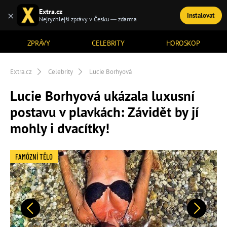
Extra.cz
×
Instalovat
TÉMATA
Nejrychlejší zprávy v Česku — zdarma
ZPRÁVY
CELEBRITY
HOROSKOP
Extra.cz
Celebrity
Lucie Borhyová
Lucie Borhyová ukázala luxusní
postavu v plavkách: Závidět by jí
mohly i dvacítky!
FAMÓZNÍ TĚLO
Předchozí
Další