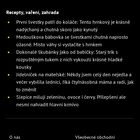
Recepty, vaření, zahrada
První švestky patří do koláče: Tento hrnkový je krásně
nadýchaný a chutná skoro jako kynutý
Medouškova bábovka se švestkami chutná naprosto
úžasně. Místo váhy si vystačíte s hrnkem
Dokonalé škubánky jako od babičky: Starý trik s
rozpuštěným tukem z nich vykouzlí krásně hladké
kousky
Jídelníček na mateřské: Někdy jsem celý den nejedla a
večer vybílila lednici, říká čtyřnásobná máma a radí, jak
to změnit
Slepice milují zeleninu, ovoce i červy. Přilepšení ale
nesmí nahradit hlavní krmivo
O nás
Všeobecné obchodní