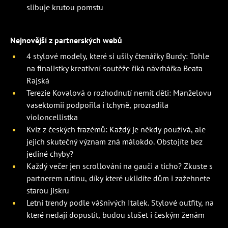
slibuje krutou pomstu
Nejnovější z partnerských webů
4 stylové modely, které si ušily čtenářky Burdy: Tohle
na finalistky kreativní soutěže říká návrhářka Beata
Rajská
Terezie Kovalová o rozhodnutí nemít děti: Manželovu
vasektomii podpořila i tchyně, prozradila
violoncellistka
Kvíz z českých frazémů: Každý je někdy používá, ale
jejich skutečný význam zná málokdo. Obstojíte bez
jediné chyby?
Každý večer jen scrollování na gauči a ticho? Zkuste s
partnerem rutinu, díky které uklidíte dům i zažehnete
starou jiskru
Letní trendy podle vášnivých Italek. Stylové outfity, na
které nedají dopustit, budou slušet i českým ženám