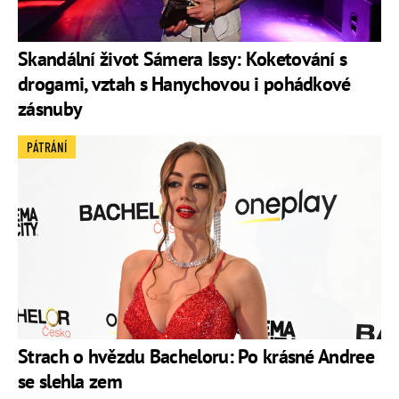
Skandální život Sámera Issy: Koketování s
drogami, vztah s Hanychovou i pohádkové
zásnuby
PÁTRÁNÍ
Strach o hvězdu Bacheloru: Po krásné Andree
se slehla zem