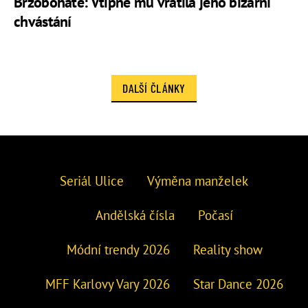
Brzobohaté: Vtipně mu vrátila jeho bizarní
chvástání
DALŠÍ ČLÁNKY
Seriál Ulice
Výměna manželek
Andělská čísla
Počasí
Módní trendy 2026
Reality show
MFF Karlovy Vary 2026
Star Dance 2026