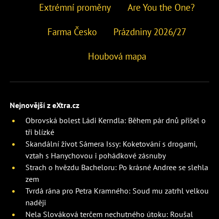
Extrémní proměny
Are You the One?
Farma Česko
Prázdniny 2026/27
Houbová mapa
Nejnovější z eXtra.cz
Obrovská bolest Ládi Kerndla: Během pár dnů přišel o
tři blízké
Skandální život Sámera Issy: Koketování s drogami,
vztah s Hanychovou i pohádkové zásnuby
Strach o hvězdu Bacheloru: Po krásné Andree se slehla
zem
Tvrdá rána pro Petra Kramného: Soud mu zatrhl velkou
naději
Nela Slováková terčem nechutného útoku: Roušal