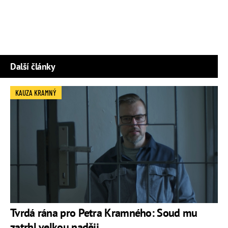
Další články
KAUZA KRAMNÝ
Tvrdá rána pro Petra Kramného: Soud mu
zatrhl velkou naději