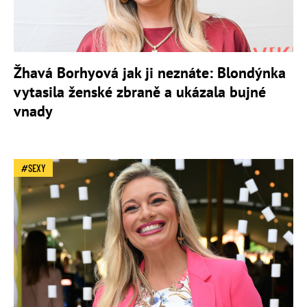
Žhavá Borhyová jak ji neznáte: Blondýnka
vytasila ženské zbraně a ukázala bujné
vnady
SEXY