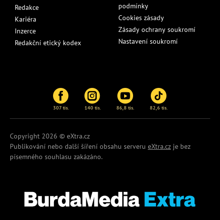
podmínky
Redakce
Cookies zásady
Kariéra
Zásady ochrany soukromí
Inzerce
Nastavení soukromí
Redakční etický kodex
307 tis.
140 tis.
86,8 tis.
82,6 tis.
Copyright 2026 © eXtra.cz
Publikování nebo další šíření obsahu serveru
eXtra.cz
je bez
písemného souhlasu zakázáno.