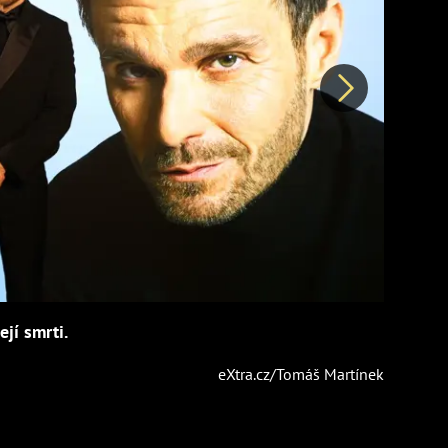
Další
jí smrti.
eXtra.cz/Tomáš Martínek