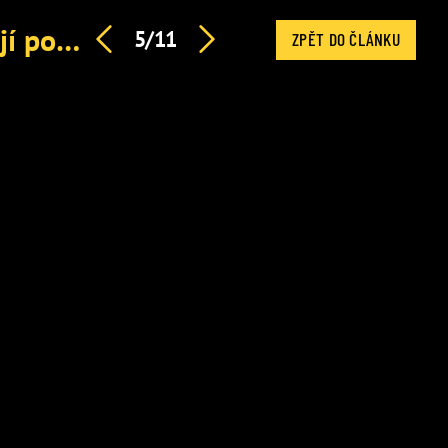
Leoše Mareše zdrtila smrt asistentky Kateřiny. Splnil její poslední přání
5/11
ZPĚT DO ČLÁNKU