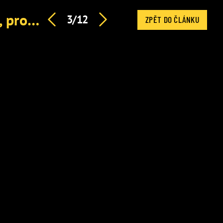
Leoš Mareš poprvé promluvil o Čapím hnízdě. Vysvětlil, proč slavil zrovna tam
3/12
ZPĚT DO ČLÁNKU