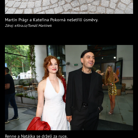
Martin Prágr a Kateřina Pokorná nešetřili úsměvy.
Zdroj: eXtra.cz/Tomáš Martínek
Renne a Natálka se drželi za ruce.