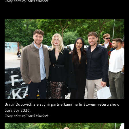
Zdroj: eXtra.cz/Tomáš Martínek
Bratři Dubovičtí s e svými partnerkami na finálovém večeru show
Survivor 2026.
Zdroj: eXtra.cz/Tomáš Martínek