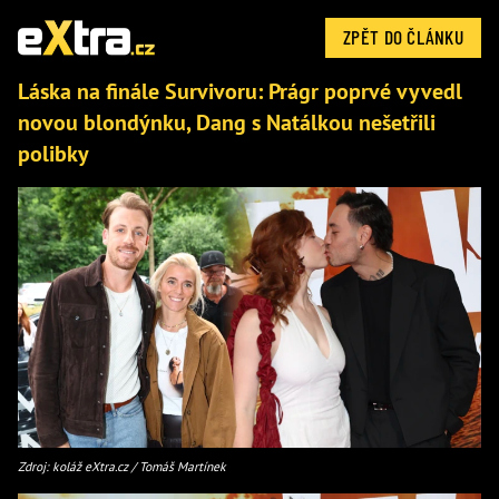
ZPĚT DO ČLÁNKU
Láska na finále Survivoru: Prágr poprvé vyvedl
novou blondýnku, Dang s Natálkou nešetřili
polibky
Zdroj: koláž eXtra.cz / Tomáš Martínek