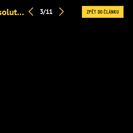
Laďka Něrgešová popsala peklo po operaci mozku: Absolutní zoufalost a odkázání na pomoc druhých
3/11
ZPĚT DO ČLÁNKU