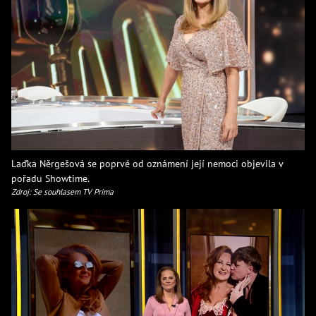
Laďka Něrgešová se poprvé od oznámení její nemoci objevila v
pořadu Showtime.
Zdroj: Se souhlasem TV Prima