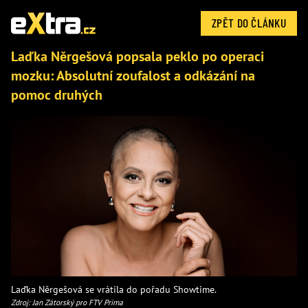
ZPĚT DO ČLÁNKU
Laďka Něrgešová popsala peklo po operaci
mozku: Absolutní zoufalost a odkázání na
pomoc druhých
Laďka Něrgešová se vrátila do pořadu Showtime.
Zdroj: Jan Zátorský pro FTV Prima