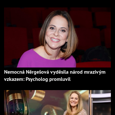
Nemocná Něrgešová vyděsila národ mrazivým
vzkazem: Psycholog promluvil