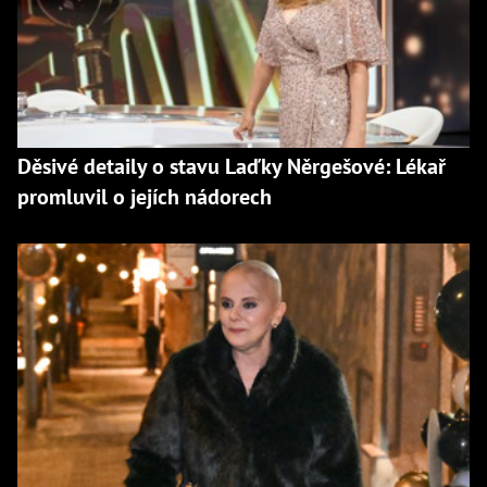
Děsivé detaily o stavu Laďky Něrgešové: Lékař
promluvil o jejích nádorech