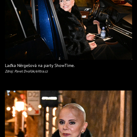
Laďka Něrgešová na party ShowTime.
Zdroj: Pavel Dvořák/eXtra.cz