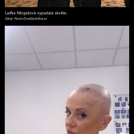
Laďka Něrgešová vypadala skvěle.
Zdroj: Pavel Dvořák/eXtra.cz