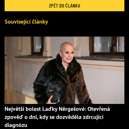
ZPĚT DO ČLÁNKU
Související články
Největší bolest Laďky Něrgešové: Otevřená
zpověď o dni, kdy se dozvěděla zdrcující
diagnózu