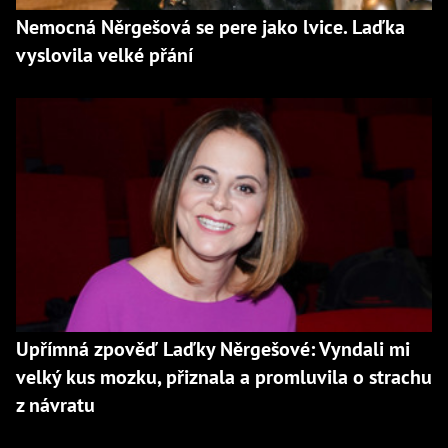
Nemocná Něrgešová se pere jako lvice. Laďka
vyslovila velké přání
Upřímná zpověď Laďky Něrgešové: Vyndali mi
velký kus mozku, přiznala a promluvila o strachu
z návratu