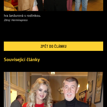
Iva Janžurová s rodinkou.
Zdroj: Herminapress
ZPĚT DO ČLÁNKU
Související články