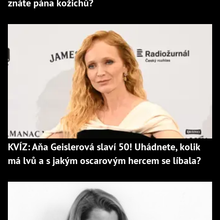
znáte pána kožichů?
KVÍZ: Aňa Geislerová slaví 50! Uhádnete, kolik
má lvů a s jakým oscarovým hercem se líbala?