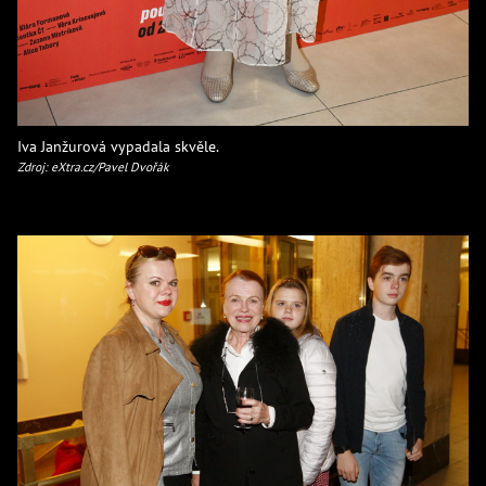
Iva Janžurová vypadala skvěle.
Zdroj: eXtra.cz/Pavel Dvořák