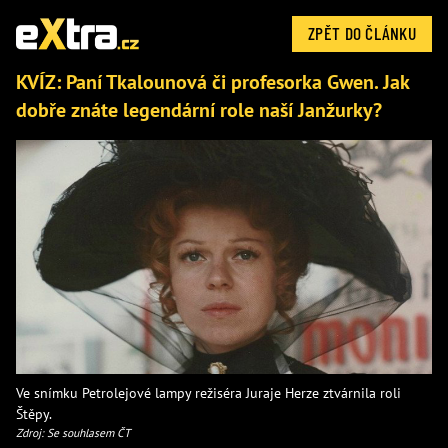
ZPĚT DO ČLÁNKU
KVÍZ: Paní Tkalounová či profesorka Gwen. Jak
dobře znáte legendární role naší Janžurky?
Ve snímku Petrolejové lampy režiséra Juraje Herze ztvárnila roli
Štěpy.
Zdroj: Se souhlasem ČT