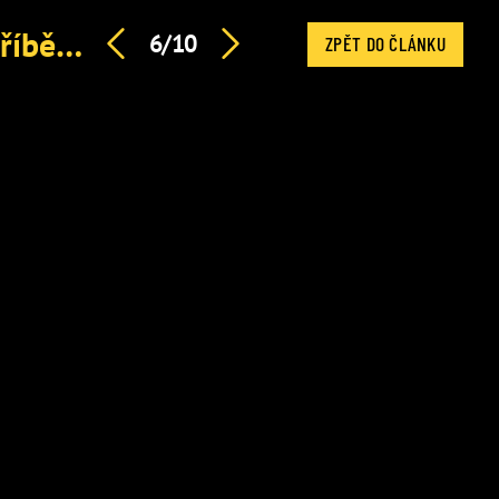
KVÍZ: Ornella Koktová slaví 32. Připomeňte si Štiky a příběh nejbizarnější české rodiny
6/10
ZPĚT DO ČLÁNKU