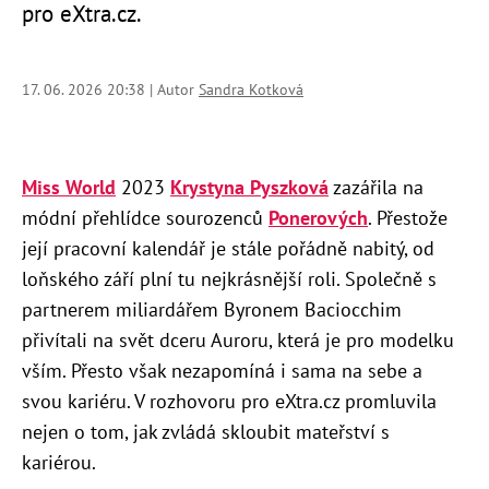
pro eXtra.cz.
17. 06. 2026 20:38 | Autor
Sandra Kotková
Miss World
2023
Krystyna Pyszková
zazářila na
módní přehlídce sourozenců
Ponerových
. Přestože
její pracovní kalendář je stále pořádně nabitý, od
loňského září plní tu nejkrásnější roli. Společně s
partnerem miliardářem Byronem Baciocchim
přivítali na svět dceru Auroru, která je pro modelku
vším. Přesto však nezapomíná i sama na sebe a
svou kariéru. V rozhovoru pro eXtra.cz promluvila
nejen o tom, jak zvládá
skloubit mateřství s
kariérou.