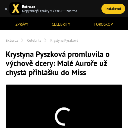
Extra.cz
×
Instalovat
TÉMATA
Nejrychlejší zprávy v Česku — zdarma
ZPRÁVY
CELEBRITY
HOROSKOP
Extra.cz
Celebrity
Krystyna Pyszková
Krystyna Pyszková promluvila o
výchově dcery: Malé Auroře už
chystá přihlášku do Miss