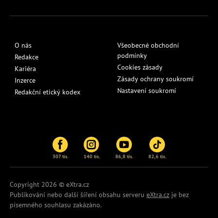
O nás
Všeobecné obchodní
podmínky
Redakce
Cookies zásady
Kariéra
Zásady ochrany soukromí
Inzerce
Nastavení soukromí
Redakční etický kodex
307 tis.
140 tis.
86,8 tis.
82,6 tis.
Copyright 2026 © eXtra.cz
Publikování nebo další šíření obsahu serveru
eXtra.cz
je bez
písemného souhlasu zakázáno.