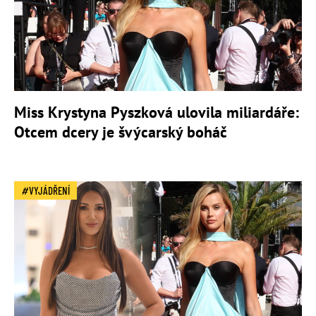
Miss Krystyna Pyszková ulovila miliardáře:
Otcem dcery je švýcarský boháč
VYJÁDŘENÍ