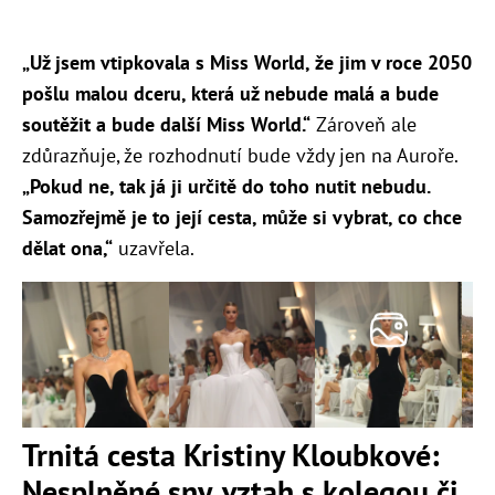
„Už jsem vtipkovala s Miss World, že jim v roce 2050
pošlu malou dceru, která už nebude malá a bude
soutěžit a bude další Miss World.“
Zároveň ale
zdůrazňuje, že rozhodnutí bude vždy jen na Auroře.
„Pokud ne, tak já ji určitě do toho nutit nebudu.
Samozřejmě je to její cesta, může si vybrat, co chce
dělat ona,“
uzavřela.
Trnitá cesta Kristiny Kloubkové:
Nesplněné sny, vztah s kolegou či