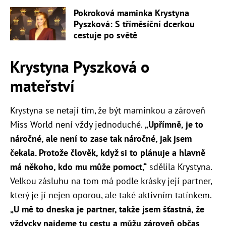
Pokroková maminka Krystyna
Pyszková: S tříměsíční dcerkou
cestuje po světě
Krystyna Pyszková o
mateřství
Krystyna se netají tím, že být maminkou a zároveň
Miss World není vždy jednoduché.
„Upřímně, je to
náročné, ale není to zase tak náročné, jak jsem
čekala. Protože člověk, když si to plánuje a hlavně
má někoho, kdo mu může pomoct,“
sdělila Krystyna.
Velkou zásluhu na tom má podle krásky její partner,
který je jí nejen oporou, ale také aktivním tatínkem.
„U mě to dneska je partner, takže jsem šťastná, že
vždycky najdeme tu cestu a můžu zároveň občas