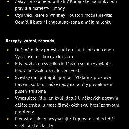
Zakrýt bříško nebo odhalit? Kodaňské maminky boří
pravidla mateřství i módy
Čtyři věci, které o Whitney Houston možná nevíte:
Odmítl ji bratr Michaela Jacksona a měla milenku
Recepty, vaření, zahrada
Dušená mrkev potěší sladkou chutí i nízkou cenou.
Vyzkoušejte ji krok za krokem
Bílý povlak na švestkách: Možná se mu vyhýbáte.
Podle něj však poznáte čerstvost
Švestky umí potrápit i pomoci. Vláknina prospívá
trávení, sorbitol může nadýmat a bílý povlak není
plíseň ani špína
Vyhazujete jídlo jen kvůli datu? U některých potravin
děláte chybu, u masa či měkkých sýrů hrozí zdravotní
problémy
Přerostlé cukety nevyhazujte. Připravíte z nich lehčí
verzi italské klasiky