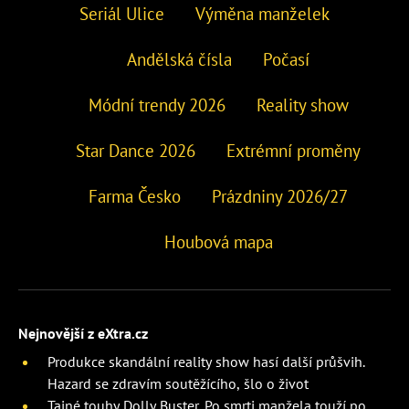
Seriál Ulice
Výměna manželek
Andělská čísla
Počasí
Módní trendy 2026
Reality show
Star Dance 2026
Extrémní proměny
Farma Česko
Prázdniny 2026/27
Houbová mapa
Nejnovější z eXtra.cz
Produkce skandální reality show hasí další průšvih.
Hazard se zdravím soutěžícího, šlo o život
Tajné touhy Dolly Buster. Po smrti manžela touží po