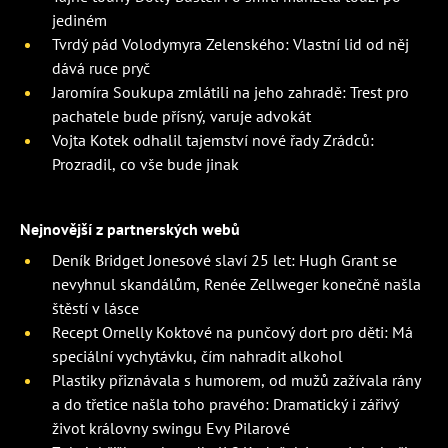
jediném
Tvrdý pád Volodymyra Zelenského: Vlastní lid od něj
dává ruce pryč
Jaromíra Soukupa zmlátili na jeho zahradě: Trest pro
pachatele bude přísný, varuje advokát
Vojta Kotek odhalil tajemství nové řady Zrádců:
Prozradil, co vše bude jinak
Nejnovější z partnerských webů
Deník Bridget Jonesové slaví 25 let: Hugh Grant se
nevyhnul skandálům, Renée Zellweger konečně našla
štěstí v lásce
Recept Ornelly Koktové na punčový dort pro děti: Má
speciální vychytávku, čím nahradit alkohol
Plastiky přiznávala s humorem, od mužů zažívala rány
a do třetice našla toho pravého: Dramatický i zářivý
život královny swingu Evy Pilarové