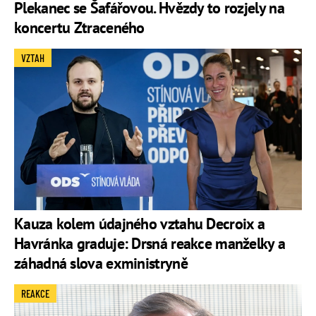
Plekanec se Šafářovou. Hvězdy to rozjely na
koncertu Ztraceného
VZTAH
Kauza kolem údajného vztahu Decroix a
Havránka graduje: Drsná reakce manželky a
záhadná slova exministryně
REAKCE