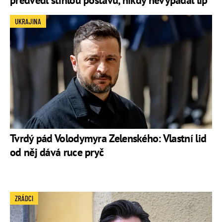
předvedl štíhlou postavu, nikdy nevypadal líp
UKRAJINA
Tvrdý pád Volodymyra Zelenského: Vlastní lid
od něj dává ruce pryč
ZRÁDCI