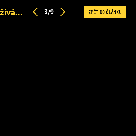
Krvavá záliba Kairy Hrachovcové: MMA si maximálně užívám, uvedla
3/9
ZPĚT DO ČLÁNKU