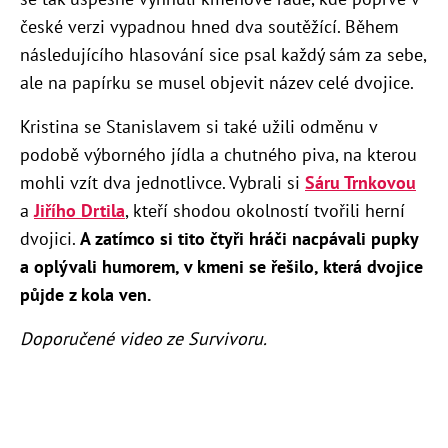
české verzi vypadnou hned dva soutěžící. Během
následujícího hlasování sice psal každý sám za sebe,
ale na papírku se musel objevit název celé dvojice.
Kristina se Stanislavem si také užili odměnu v
podobě výborného jídla a chutného piva, na kterou
mohli vzít dva jednotlivce. Vybrali si
Sáru Trnkovou
a
Jiřího Drtila
, kteří shodou okolností tvořili herní
dvojici.
A zatímco si tito čtyři hráči nacpávali pupky
a oplývali humorem, v kmeni se řešilo, která dvojice
půjde z kola ven.
Doporučené video ze Survivoru.