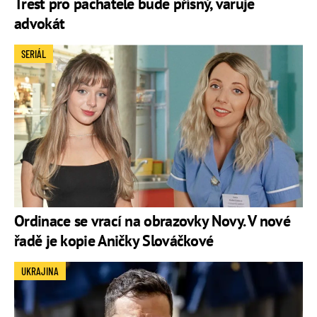
Trest pro pachatele bude přísný, varuje
advokát
SERIÁL
Ordinace se vrací na obrazovky Novy. V nové
řadě je kopie Aničky Slováčkové
UKRAJINA