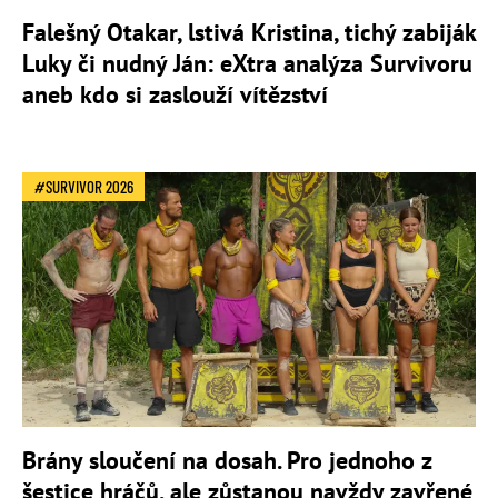
Falešný Otakar, lstivá Kristina, tichý zabiják
Luky či nudný Ján: eXtra analýza Survivoru
aneb kdo si zaslouží vítězství
SURVIVOR 2026
Brány sloučení na dosah. Pro jednoho z
šestice hráčů, ale zůstanou navždy zavřené