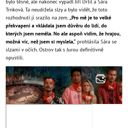
bylo těsné, ale nakonec vypadl Jiří Drtil a Sára
Trnková. Ta neudržela slzy a bylo vidět, že toto
rozhodnutí ji srazilo na zem.
„Pro mě je to velké
překvapení a vkládala jsem důvěru do lidí, do
kterých jsem neměla. No ale aspoň vidím, že hrajou,
možná víc, než jsem si myslela,“
prohlásila Sára se
slzami v očích. Ostrov tak s Jurou definitivně
opustili.