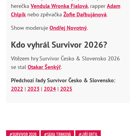
herečka
Vendula Wronka Fialová
, rapper
Adam
Chlpík
nebo zpěvačka
Žofie Dařbujánová
.
Show moderuje
Ondřej Novotný
.
Kdo vyhrál Survivor 2026?
Vítězem hry Survivor Česko & Slovensko 2026
se stal
Otakar Šenkýř
.
Předchozí řady Survivor Česko & Slovensko:
2022
|
2023
|
2024
|
2025
SURVIVOR 2026
SÁRA TRNKOVÁ
JIŘÍ DRTIL