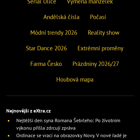
Seriál Ulice
Výměna manželek
Andělská čísla
Počasí
Módní trendy 2026
Reality show
Star Dance 2026
Extrémní proměny
Farma Česko
Prázdniny 2026/27
Houbová mapa
Nejnovější z eXtra.cz
Nejtěžší den syna Romana Šebrleho: Po životním
výkonu přišla zdrcují zpráva
Ordinace se vrací na obrazovky Novy. V nové řadě je