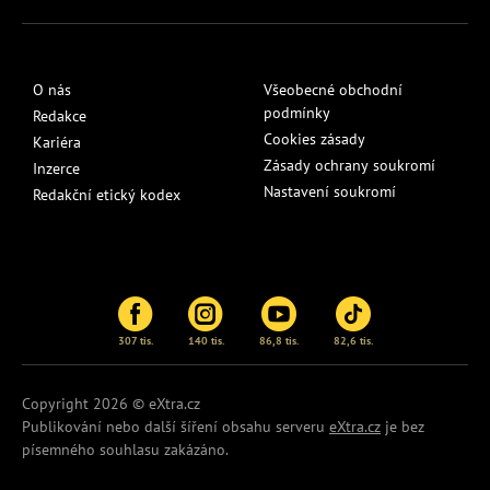
O nás
Všeobecné obchodní
podmínky
Redakce
Cookies zásady
Kariéra
Zásady ochrany soukromí
Inzerce
Nastavení soukromí
Redakční etický kodex
307 tis.
140 tis.
86,8 tis.
82,6 tis.
Copyright 2026 © eXtra.cz
Publikování nebo další šíření obsahu serveru
eXtra.cz
je bez
písemného souhlasu zakázáno.