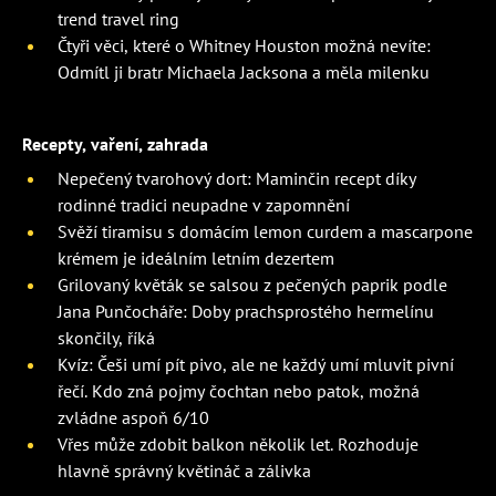
trend travel ring
Čtyři věci, které o Whitney Houston možná nevíte:
Odmítl ji bratr Michaela Jacksona a měla milenku
Recepty, vaření, zahrada
Nepečený tvarohový dort: Maminčin recept díky
rodinné tradici neupadne v zapomnění
Svěží tiramisu s domácím lemon curdem a mascarpone
krémem je ideálním letním dezertem
Grilovaný květák se salsou z pečených paprik podle
Jana Punčocháře: Doby prachsprostého hermelínu
skončily, říká
Kvíz: Češi umí pít pivo, ale ne každý umí mluvit pivní
řečí. Kdo zná pojmy čochtan nebo patok, možná
zvládne aspoň 6/10
Vřes může zdobit balkon několik let. Rozhoduje
hlavně správný květináč a zálivka