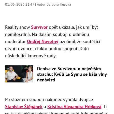
01. 06. 2026 21:47 | Autor
Barbora Hesová
Reality show
Survivor
opět ukázala, jak umí být
nemilosrdná. Na dalším souboji o odměnu
moderátor
Ondřej Novotný
oznámil, že soutěžící
utvoří dvojice a takto budou spojení až do
následující kmenové rady.
Denisa ze Survivoru o největším
strachu: Kvůli Le Symu se bála vlny
nenávisti
Po složitém souboji nakonec vyhrála dvojice
Stanislav Štěpánek
a
Kristina Alexandra Hrbková
. Ti
se tak úspěšně vyhnuli kmenové radě, kde poprvé v