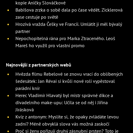
kopie Aničky Slováčkové
Babišova zrzka o sobě dala po čase vědět. Zicklerová
zase cestuje po světě
Hrozivá vražda Češky ve Francii. Umlátit jí měl bývalý
partner
Nepochopitelná rána pro Marka Ztraceného. Leoš
Mareš ho využil pro vlastní promo
Nejnovější z partnerských webů
Hvězda filmu Rebelové se znovu vrací do oblíbených
šedesátek: Jan Révai si kvůli nové roli vypěstoval
parádní knír
Herec Vladimír Hlavatý byl mistr správné dikce a
divadelního make-upu: Učila se od něj i Jiřina
Jirásková
Kvíz z antonym: Myslíte si, že opaky zvládáte levou
zadní? Méně obvyklá slova vás možná zaskočí
Proč si ženy pořizují druhý zásnubní prsten? Toto je