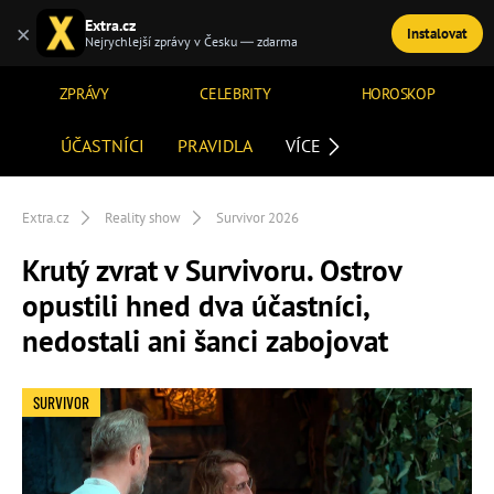
Extra.cz
×
Instalovat
TÉMATA
Nejrychlejší zprávy v Česku — zdarma
ZPRÁVY
CELEBRITY
HOROSKOP
ÚČASTNÍCI
PRAVIDLA
VÍCE
Extra.cz
Reality show
Survivor 2026
Krutý zvrat v Survivoru. Ostrov
opustili hned dva účastníci,
nedostali ani šanci zabojovat
SURVIVOR