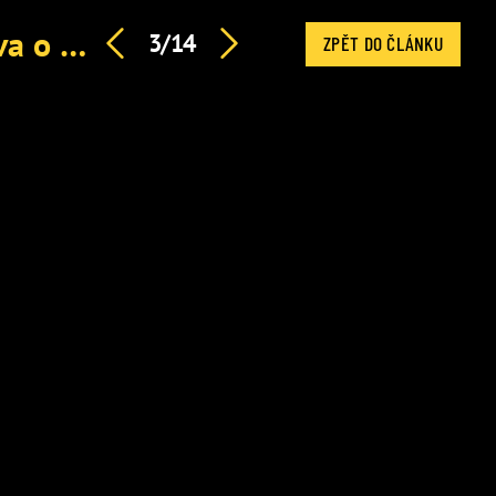
Krutý detail krachu manželství Brzobohatého: Jeho slova o Daniele připomínají hořkou minulost
3/14
ZPĚT DO ČLÁNKU