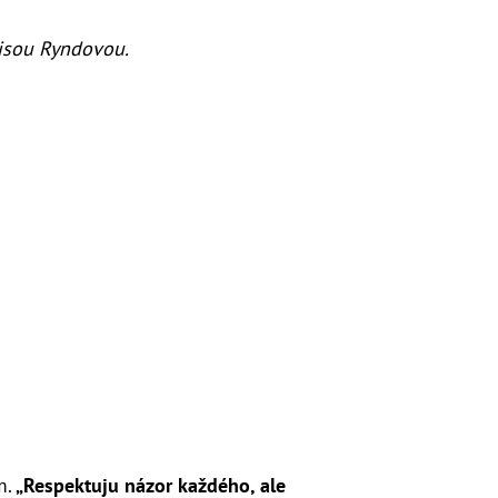
isou Ryndovou.
m.
„Respektuju názor každého, ale