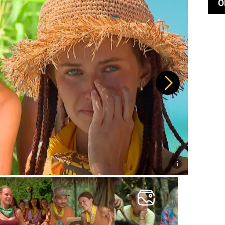
O
Další