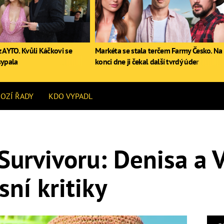
 AYTO. Kvůli Káčkovi se
Markéta se stala terčem Farmy Česko. Na
sypala
konci dne ji čekal další tvrdý úder
OZÍ ŘADY
KDO VYPADL
Survivoru: Denisa a 
ní kritiky