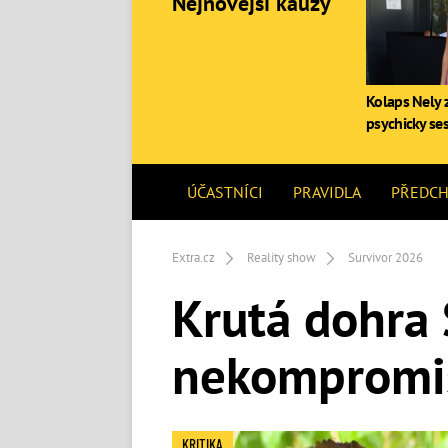
Nejnovější kauzy
Kolaps Nely z
psychicky se
ÚČASTNÍCI
PRAVIDLA
PŘEDCH
Extra.cz
Reality show
Survivor 2026
Krutá dohra 
nekompromis
KRITIKA