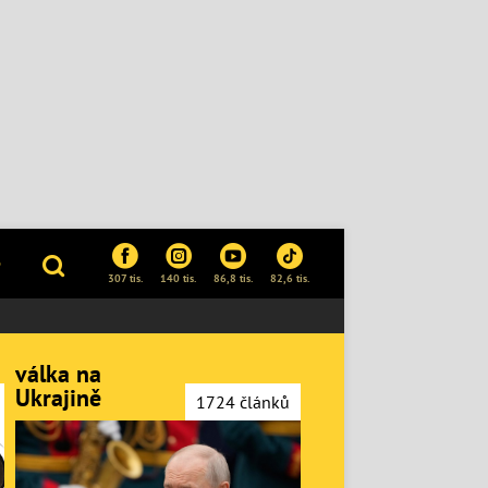
P
307 tis.
140 tis.
86,8 tis.
82,6 tis.
válka na
Ukrajině
1724 článků