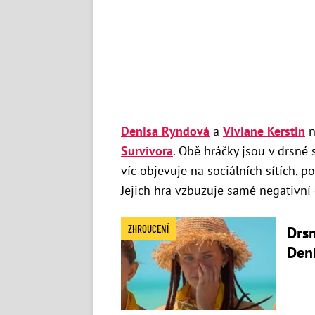
Denisa Ryndová
a
Viviane Kerstin
n
Survivora
. Obě hráčky jsou v drsné 
víc objevuje na sociálních sítích, p
Jejich hra vzbuzuje samé negativní 
ZHROUCENÍ
Drsn
Deni