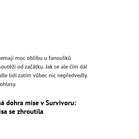
emají moc oblibu u fanoušků
soutěži od začátku. Jak se ale čím dál
odle lidí zatím vůbec nic nepředvedly.
ohlasy.
á dohra mise v Survivoru:
sa se zhroutila