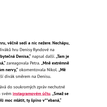
ru, věčně sedí a nic nežere. Nechápu,
diváků hru Denisy Ryndové na
zbytečná Denisa,“
napsal další.
„
Tam je
á,“
zareagovala Petra.
„
Mně extrémně
ám nervy,“
okomentovala Nikol.
„Mě
lší divák směrem na Denisu.
tává do soukromých zpráv nechutné
na svém
instagramovém účtu
.
„Smaž se
ěli moc mlátit, ty špíno v**ebaná,“