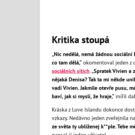
Kritika stoupá
„Nic nedělá, nemá žádnou sociální h
co tam dělá,“
okomentoval jeden z 
sociálních sítích
.
„S
pratek Vivien a 
nějaká Denisa? Tak ta mi někde unik
vadí Vivien. Jakmile otevře pusu, m
baví, jak si myslí, že hraje,“
mířil da
Kráska z Love Islandu dokonce dos
vzkazy. Nedávno jeden zveřejnila 
ze světa ty ublíženej k**ple. Tebe m
napsal jí jeden uživatel.