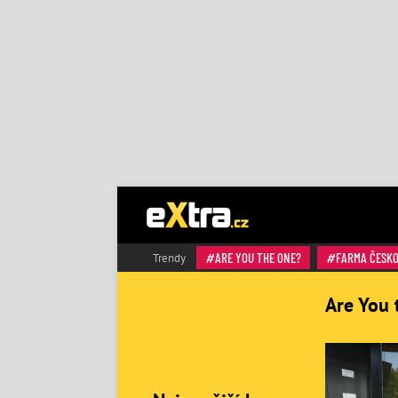
ARE YOU THE ONE?
FARMA ČESK
Trendy
Are You 