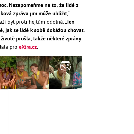
 moc. Nezapomeňme na to, že lidé z
ková zpráva jim může ublížit,“
aží být proti hejtům odolná.
„Ten
é, jak se lidé k sobě dokážou chovat.
 životě prošla, takže některé zprávy
dala pro
eXtra.cz
.