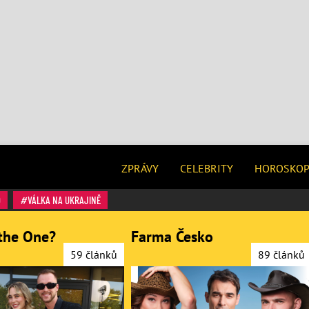
ZPRÁVY
CELEBRITY
HOROSKO
O
VÁLKA NA UKRAJINĚ
the One?
Farma Česko
59 článků
89 článků