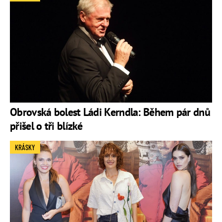
Obrovská bolest Ládi Kerndla: Během pár dnů
přišel o tři blízké
KRÁSKY