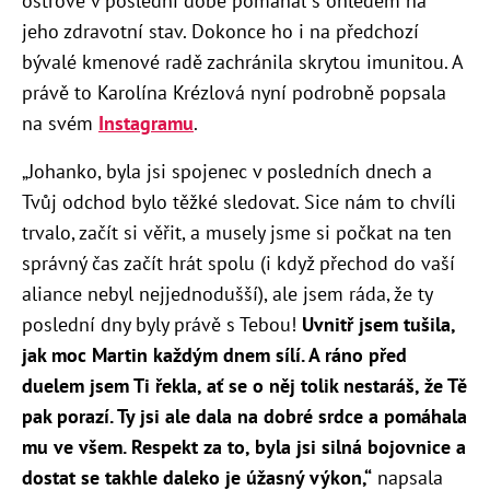
ostrově v poslední době pomáhal s ohledem na
jeho zdravotní stav. Dokonce ho i na předchozí
bývalé kmenové radě zachránila skrytou imunitou. A
právě to Karolína Krézlová nyní podrobně popsala
na svém
Instagramu
.
„Johanko, byla jsi spojenec v posledních dnech a
Tvůj odchod bylo těžké sledovat. Sice nám to chvíli
trvalo, začít si věřit, a musely jsme si počkat na ten
správný čas začít hrát spolu (i když přechod do vaší
aliance nebyl nejjednodušší), ale jsem ráda, že ty
poslední dny byly právě s Tebou!
Uvnitř jsem tušila,
jak moc Martin každým dnem sílí. A ráno před
duelem jsem Ti řekla, ať se o něj tolik nestaráš, že Tě
pak porazí. Ty jsi ale dala na dobré srdce a pomáhala
mu ve všem. Respekt za to, byla jsi silná bojovnice a
dostat se takhle daleko je úžasný výkon,“
napsala