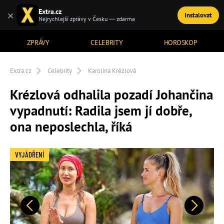
Extra.cz
×
Instalovat
TÉMATA
Nejrychlejší zprávy v Česku — zdarma
ZPRÁVY
CELEBRITY
HOROSKOP
Extra.cz
Celebrity
Karolína Krézlová
Krézlová odhalila pozadí Johančina
vypadnutí: Radila jsem jí dobře,
ona neposlechla, říká
VYJÁDŘENÍ
Předchozí
Další