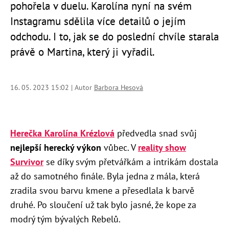
pohořela v duelu. Karolína nyní na svém
Instagramu sdělila více detailů o jejím
odchodu. I to, jak se do poslední chvíle starala
právě o Martina, který ji vyřadil.
16. 05. 2023 15:02 | Autor
Barbora Hesová
Herečka Karolína Krézlová
předvedla snad svůj
nejlepší herecký výkon
vůbec. V
reality show
Survivor
se díky svým přetvářkám a intrikám dostala
až do samotného finále. Byla jedna z mála, která
zradila svou barvu kmene a přesedlala k barvě
druhé. Po sloučení už tak bylo jasné, že kope za
modrý tým bývalých Rebelů.