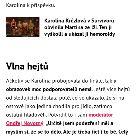
Karolína k příspěvku.
Karolína Krézlová v Survivoru
obvinila Martina ze lži. Ten ji
vyškolil a ukázal jí hemoroidy
Vlna hejtů
Ačkoliv se Karolína probojovala do finále, tak
u
obrazovek moc podporovatelů nemá
. Ještě více hejtů
od sledujících dostala poté, co se ukázalo, že si na
ostrově jako jediná chodila pro jídlo, zatímco
ostatní hladověli. Potvrdil to i sám
moderátor
Ondřej Novotný
.
„Určitě jsem podezření měl a
myslím si, že se to dělo. Ale je třeba říct i to bé. Celý