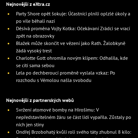
Nejnovější z eXtra.cz
Party Shore opět šokuje: Účastníci plnili oplzlé úkoly a
po vile běhali nazí
Děsivá proměna Vojty Kotka: Očekávaní Zrádci se vrací
zpět na obrazovky
Blažek může skončit ve vězení jako Rath. Žalobkyně
žádá vysoký trest
Charlotte Gott ohromila novým klipem: Odhalila, kde
se cítí sama sebou
Lela po dechberoucí proměně vyslala vzkaz: Po
rozchodu s Vémolou našla svobodu
Nejnovější z partnerských webů
Svržení atomové bomby na Hirošimu: V
nepředstavitelném žáru se část lidí vypařila. Zůstaly po
nich jen stíny
Ondřej Brzobohatý kvůli roli svého táty zhubnul 8 kilo: