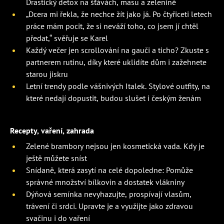
Drastický detox na šťávách, masu a zelenině
„Dcera mi řekla, že nechce žít jako já. Po čtyřiceti letech
práce mám pocit, že si neváží toho, co jsem jí chtěl
předat,“ svěřuje se Karel
Každý večer jen scrollování na gauči a ticho? Zkuste s
partnerem rutinu, díky které uklidíte dům i zažehnete
starou jiskru
Letní trendy podle vášnivých Italek. Stylové outfity, na
které nedají dopustit, budou slušet i českým ženám
Recepty, vaření, zahrada
Zelené brambory nejsou jen kosmetická vada. Kdy je
ještě můžete sníst
Snídaně, která zasytí na celé dopoledne: Pomůže
správné množství bílkovin a dostatek vlákniny
Dýňová semínka nevyhazujte, prospívají vlasům,
trávení či srdci. Upravte je a využijte jako zdravou
svačinu i do vaření