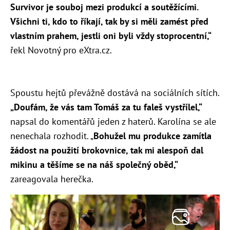
Survivor je souboj mezi produkcí a soutěžícími.
Všichni ti, kdo to říkají, tak by si měli zamést před
vlastním prahem, jestli oni byli vždy stoprocentní,“
řekl Novotný pro eXtra.cz.
Spoustu hejtů převážně dostává na sociálních sítích.
„Doufám, že vás tam Tomáš za tu faleš vystřílel,“
napsal do komentářů jeden z haterů. Karolína se ale
nenechala rozhodit. „
B
ohužel mu produkce zamítla
žádost na použití brokovnice, tak mi alespoň dal
mikinu a těšíme se na náš společný oběd,“
zareagovala herečka.