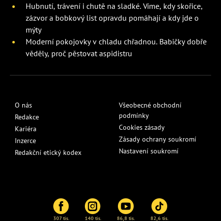
Hubnutí, trávení i chutě na sladké. Víme, kdy skořice,
zázvor a bobkový list opravdu pomáhají a kdy jde o
mýty
Moderní pokojovky v chladu chřadnou. Babičky dobře
věděly, proč pěstovat aspidistru
O nás
Všeobecné obchodní
podmínky
Redakce
Cookies zásady
Kariéra
Zásady ochrany soukromí
Inzerce
Nastavení soukromí
Redakční etický kodex
307 tis.
140 tis.
86,8 tis.
82,6 tis.