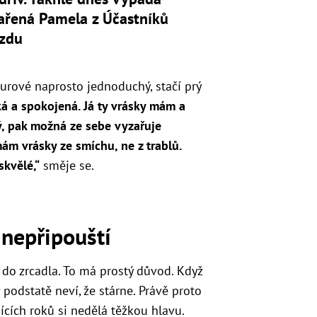
ařená Pamela z Účastníků
ezdu
urové naprosto jednoduchý, stačí prý
ká a spokojená. Já ty vrásky mám a
ý, pak možná ze sebe vyzařuje
ám vrásky ze smíchu, ne z trablů.
skvělé,“
směje se.
 nepřipouští
á do zrcadla. To má prostý důvod. Když
 podstatě neví, že stárne. Právě proto
jících roků si nedělá těžkou hlavu.