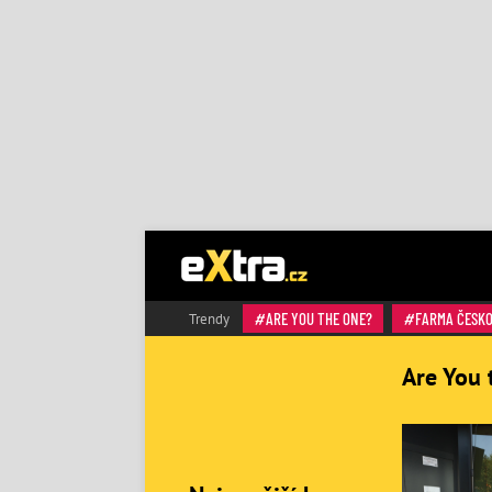
ARE YOU THE ONE?
FARMA ČESK
Trendy
Are You 