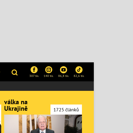
P
307 tis.
140 tis.
86,8 tis.
82,6 tis.
válka na
Ukrajině
1725 článků