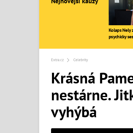
Nejnovější kauzy
Kolaps Nely z
psychicky se
Extra.cz
Celebrity
Krásná Pame
nestárne. Ji
vyhýbá