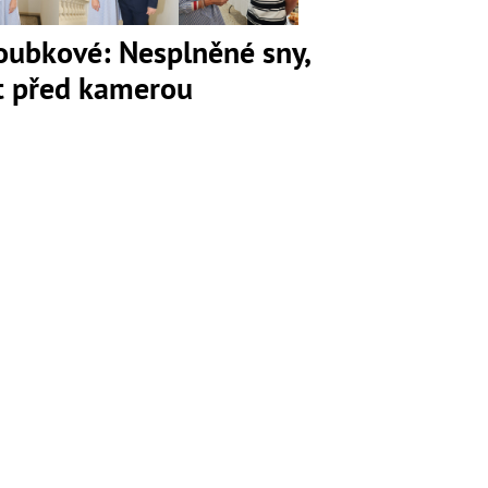
loubkové: Nesplněné sny,
ot před kamerou