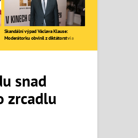
Skandální výpad Václava Klause:
Moderátorku obvinil z diktátorství a
zastal se Ruska
du snad
o zrcadlu