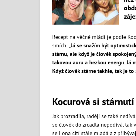
obd
záj
Recept na věčné mládí je podle Koc
smích.
„Já se snažím být optimistic
stárnu, ale když je člověk spokojen
takovou auru a hezkou energii. Já m
Když člověk stárne takhle, tak je to 
Kocurová si stárnutí
Jak prozradila, raději se také nedív
se člověk do zrcadla nepodívá, tak v
se i ona cítí stále mladá a z přibýva