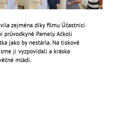
vila zejména díky filmu Účastníci
vní průvodkyně Pamely. Ačkoli
itka jako by nestárla. Na tiskové
jsme ji vyzpovídali a kráska
věčné mládí.