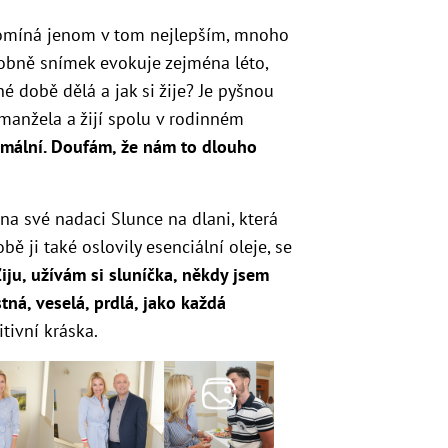
pomíná jenom v tom nejlepším, mnoho
osobně snímek evokuje zejména léto,
é době dělá a jak si žije? Je pyšnou
anžela a žijí spolu v rodinném
imální. Doufám, že nám to dlouho
na své nadaci Slunce na dlani, která
obě ji také oslovily esenciální oleje, se
iju, užívám si sluníčka, někdy jsem
tná, veselá, prdlá, jako každá
tivní kráska.