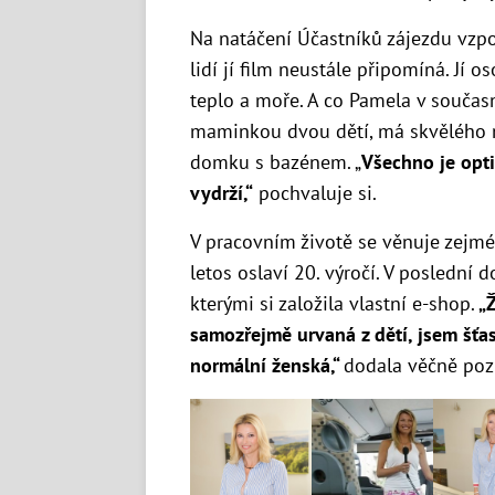
Na natáčení Účastníků zájezdu vz
lidí jí film neustále připomíná. Jí 
teplo a moře. A co Pamela v současn
maminkou dvou dětí, má skvělého m
domku s bazénem. „
Všechno je opt
vydrží,“
pochvaluje si.
V pracovním životě se věnuje zejmé
letos oslaví 20. výročí. V poslední d
kterými si založila vlastní e-shop.
„Ž
samozřejmě urvaná z dětí, jsem šťas
normální ženská,“
dodala věčně pozi