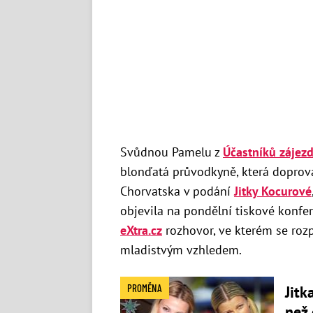
Svůdnou Pamelu z
Účastníků zájez
blonďatá průvodkyně, která doprová
Chorvatska v podání
Jitky Kocurové
objevila na pondělní tiskové konfe
eXtra.cz
rozhovor, ve kterém se rozp
mladistvým vzhledem.
PROMĚNA
Jitk
než 