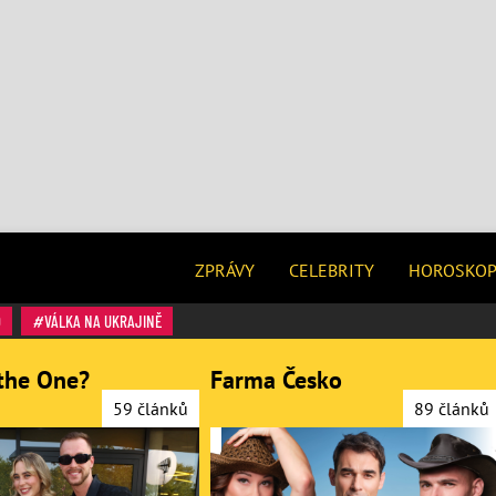
ZPRÁVY
CELEBRITY
HOROSKO
O
VÁLKA NA UKRAJINĚ
the One?
Farma Česko
59 článků
89 článků