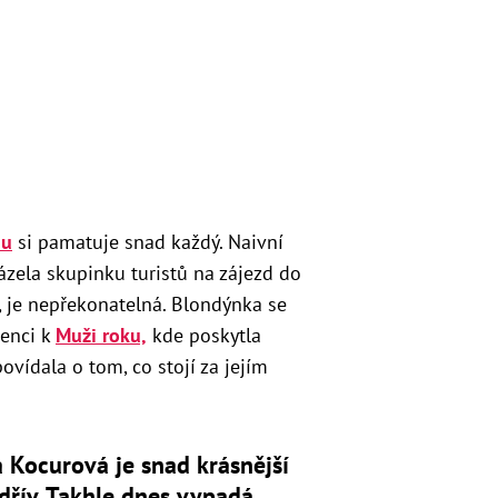
du
si pamatuje snad každý. Naivní
zela skupinku turistů na zájezd do
, je nepřekonatelná. Blondýnka se
renci k
Muži roku,
kde poskytla
ovídala o tom, co stojí za jejím
a Kocurová je snad krásnější
dřív. Takhle dnes vypadá