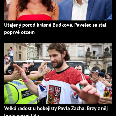
Utajený porod krásné Budkové. Pavelec se stal
poprvé otcem
Velká radost u hokejisty Pavla Zacha. Brzy z něj
bude pyšný táta