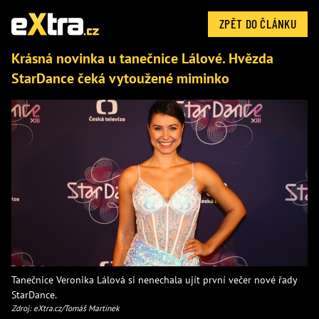
ZPĚT DO ČLÁNKU
Krásná novinka u tanečnice Lálové. Hvězda
StarDance čeká vytoužené miminko
Tanečnice Veronika Lálová si nenechala ujít první večer nové řady
StarDance.
Zdroj: eXtra.cz/Tomáš Martinek