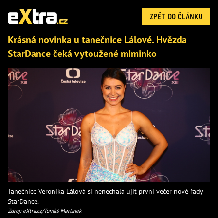
ZPĚT DO ČLÁNKU
Krásná novinka u tanečnice Lálové. Hvězda
StarDance čeká vytoužené miminko
Tanečnice Veronika Lálová si nenechala ujít první večer nové řady
StarDance.
Zdroj: eXtra.cz/Tomáš Martinek