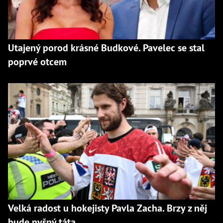
Utajený porod krásné Budkové. Pavelec se stal
poprvé otcem
Velká radost u hokejisty Pavla Zacha. Brzy z něj
bude pyšný táta