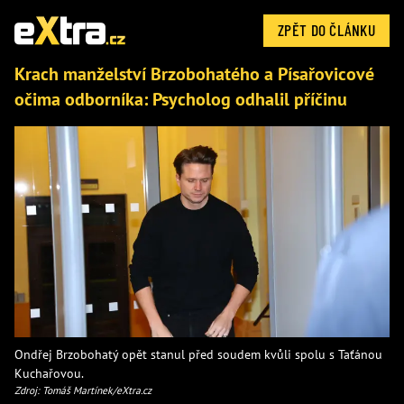
ZPĚT DO ČLÁNKU
Krach manželství Brzobohatého a Písařovicové
očima odborníka: Psycholog odhalil příčinu
Ondřej Brzobohatý opět stanul před soudem kvůli spolu s Taťánou
Kuchařovou.
Zdroj: Tomáš Martínek/eXtra.cz