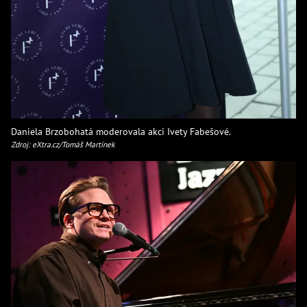
Daniela Brzobohatá moderovala akci Ivety Fabešové.
Zdroj: eXtra.cz/Tomáš Martínek