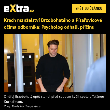
ZPĚT DO ČLÁNKU
Krach manželství Brzobohatého a Písařovicové
očima odborníka: Psycholog odhalil příčinu
Ondřej Brzobohatý opět stanul před soudem kvůli spolu s Taťánou
Kuchařovou.
Zdroj: Tomáš Martínek/eXtra.cz