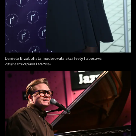
Daniela Brzobohatá moderovala akci Ivety Fabešové.
Zdroj: eXtra.cz/Tomáš Martínek