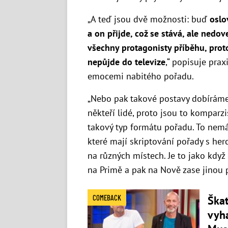
„A teď jsou dvě možnosti: buď
oslo
a on přijde, což se stává, ale nedo
všechny protagonisty příběhu, protož
nepůjde do televize
,“ popisuje prax
emocemi nabitého pořadu.
„Nebo pak takové postavy dobírám
někteří lidé, proto jsou to komparzi
takový typ formátu pořadu. To nemá 
které mají skriptování pořady s herc
na různých místech. Je to jako kdy
na Primě a pak na Nově zase jinou p
COMEBACK
Škat
vyh