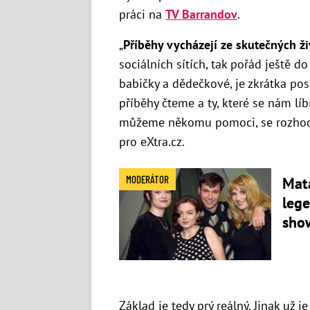
práci na
TV Barrandov
.
„
Příběhy vycházejí ze skutečných ži
sociálních sítích, tak pořád ještě do
babičky a dědečkové, je zkrátka posí
příběhy čteme a ty, které se nám líb
můžeme někomu pomoci, se rozhodn
pro eXtra.cz.
MODERÁTOR
Mat
leg
sho
Základ je tedy prý reálný. Jinak už j