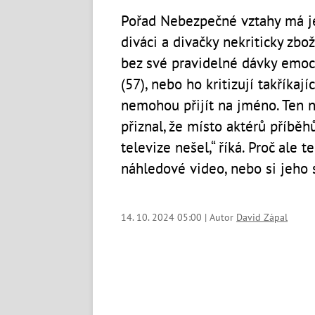
Pořad Nebezpečné vztahy má je
diváci a divačky nekriticky zbo
bez své pravidelné dávky emo
(57), nebo ho kritizují takříka
nemohou přijít na jméno. Ten n
přiznal, že místo aktérů příběh
televize nešel,“ říká. Proč ale 
náhledové video, nebo si jeho 
14. 10. 2024 05:00 | Autor
David Zápal