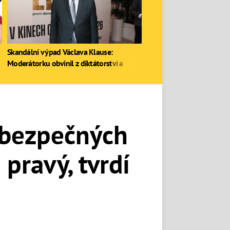
Skandální výpad Václava Klause:
Moderátorku obvinil z diktátorství a
zastal se Ruska
ebezpečných
 pravý, tvrdí