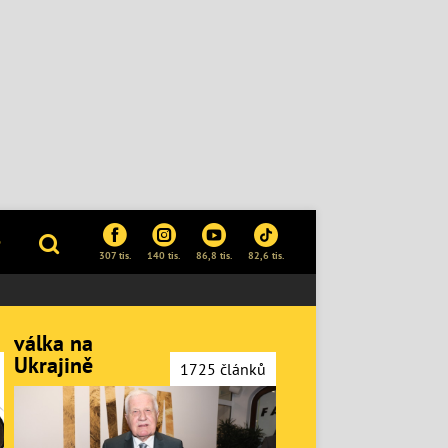
P
307 tis.
140 tis.
86,8 tis.
82,6 tis.
válka na
Ukrajině
1725 článků