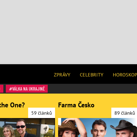
ZPRÁVY
CELEBRITY
HOROSKO
O
VÁLKA NA UKRAJINĚ
the One?
Farma Česko
59 článků
89 článků