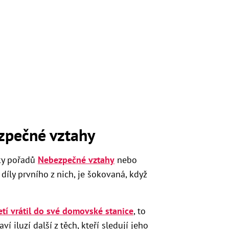
zpečné vztahy
šky pořadů
Nebezpečné vztahy
nebo
 díly prvního z nich, je šokovaná, když
tí vrátil do své domovské stanice
, to
í iluzí další z těch, kteří sledují jeho