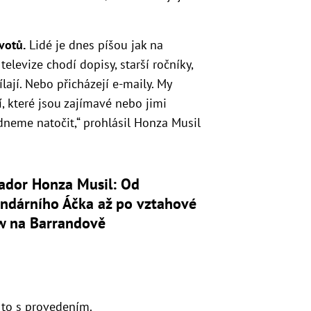
votů.
Lidé je dnes píšou jak na
 televize chodí dopisy, starší ročníky,
lají. Nebo přicházejí e-maily. My
í, které jsou zajímavé nebo jimi
eme natočit,“ prohlásil Honza Musil
ador Honza Musil: Od
endárního Áčka až po vztahové
w na Barrandově
e to s provedením.