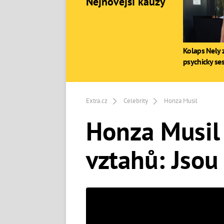
Nejnovější kauzy
Kolaps Nely z
psychicky se
Extra.cz
Celebrity
Honza Musil
Honza Musil
vztahů: Jsou 