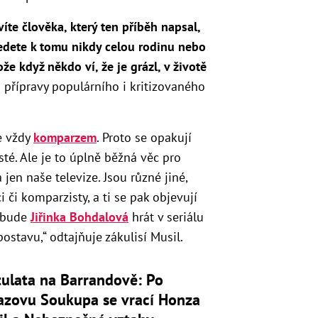
víte člověka, který ten příběh napsal,
vedete k tomu nikdy celou rodinu nebo
e když někdo ví, že je grázl, v životě
i přípravy populárního i kritizovaného
e vždy
komparzem
. Proto se opakují
sté. Ale je to úplně běžná věc pro
jen naše televize. Jsou různé jiné,
i či komparzisty, a ti se pak objevují
ž bude
Jiřinka Bohdalová
hrát v seriálu
ostavu,“ odtajňuje zákulisí Musil.
ulata na Barrandově: Po
azovu Soukupa se vrací Honza