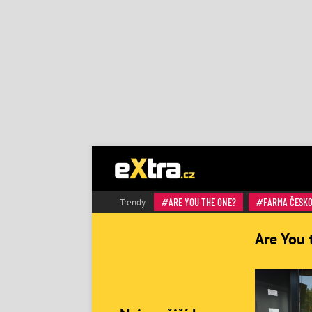
ARE YOU THE ONE?
FARMA ČESK
Trendy
Are You 