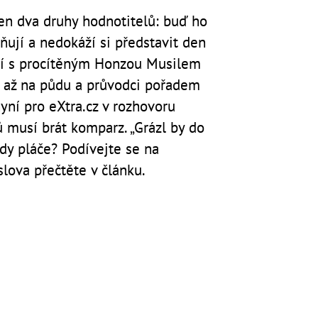
n dva druhy hodnotitelů: buď ho
žňují a nedokáží si představit den
cí s procítěným Honzou Musilem
jíc až na půdu a průvodci pořadem
yní pro eXtra.cz v rozhovoru
ů musí brát komparz. „Grázl by do
tedy pláče? Podívejte se na
slova přečtěte v článku.