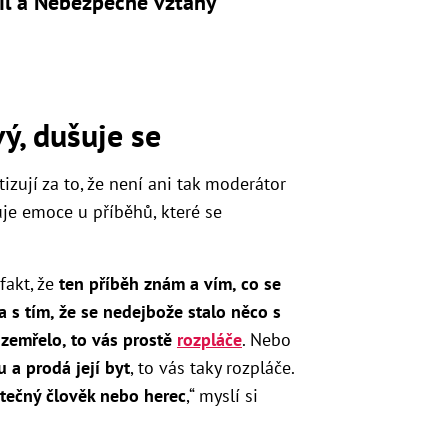
il a Nebezpečné vztahy
vý, dušuje se
izují za to, že není ani tak moderátor
uje emoce u příběhů, které se
fakt, že
t
en příběh znám a vím, co se
 s tím, že se nedejbože stalo něco s
zemřelo, to vás prostě
rozpláče
. Nebo
 a prodá její byt
, to vás taky rozpláče.
kutečný člověk nebo herec
,“ myslí si