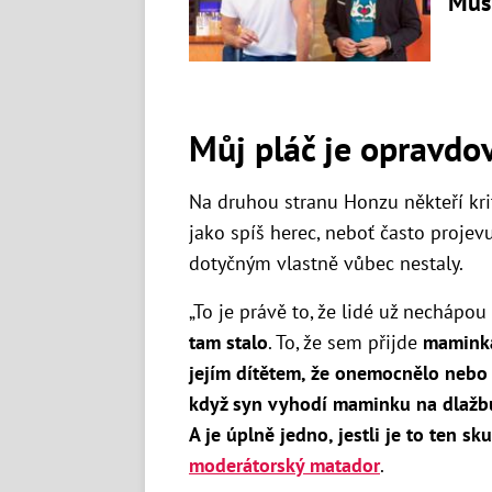
Mus
Můj pláč je opravdo
Na druhou stranu Honzu někteří krit
jako spíš herec, neboť často projev
dotyčným vlastně vůbec nestaly.
„To je právě to, že lidé už nechápou 
tam stalo
. To, že sem přijde
maminka
jejím dítětem, že onemocnělo nebo 
když syn vyhodí maminku na dlažbu
A je úplně jedno, jestli je to ten s
moderátorský matador
.