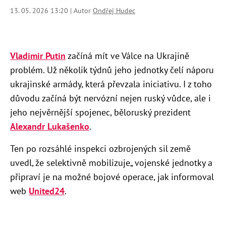
13. 05. 2026 13:20 | Autor
Ondřej Hudec
Vladimir Putin
začíná mít ve Válce na Ukrajině
problém. Už několik týdnů jeho jednotky čelí náporu
ukrajinské armády, která převzala iniciativu. I z toho
důvodu začíná být nervózní nejen ruský vůdce, ale i
jeho nejvěrnější spojenec, běloruský prezident
Alexandr Lukašenko
.
Ten po rozsáhlé inspekci ozbrojených sil země
uvedl, že selektivně mobilizuje„ vojenské jednotky a
připraví je na možné bojové operace, jak informoval
web
United24
.