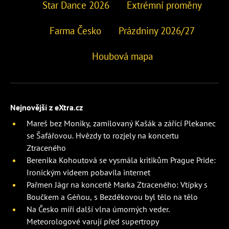
Star Dance 2026
Extrémní proměny
Farma Česko
Prázdniny 2026/27
Houbová mapa
Nejnovější z eXtra.cz
Mareš bez Moniky, zamilovaný Kašák a zářící Plekanec
se Šafářovou. Hvězdy to rozjely na koncertu
Ztraceného
Berenika Kohoutová se vysmála kritikům Prague Pride:
Ironickým videem pobavila internet
Pařmen Jágr na koncertě Marka Ztraceného: Vtípky s
Boučkem a Géňou, s Bezděkovou byl tělo na tělo
Na Česko míří další vlna úmorných veder.
Meteorologové varují před supertropy