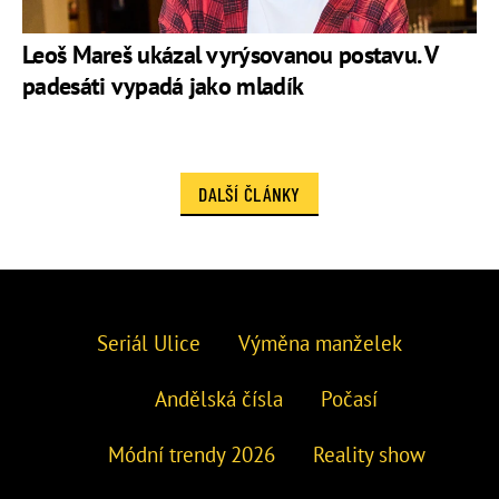
Leoš Mareš ukázal vyrýsovanou postavu. V
padesáti vypadá jako mladík
DALŠÍ ČLÁNKY
Seriál Ulice
Výměna manželek
Andělská čísla
Počasí
Módní trendy 2026
Reality show