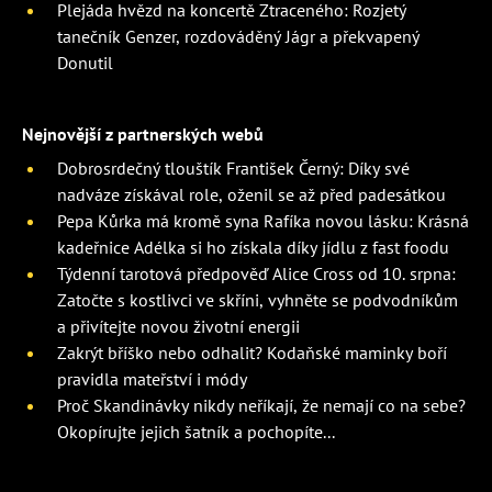
Plejáda hvězd na koncertě Ztraceného: Rozjetý
tanečník Genzer, rozdováděný Jágr a překvapený
Donutil
Nejnovější z partnerských webů
Dobrosrdečný tlouštík František Černý: Díky své
nadváze získával role, oženil se až před padesátkou
Pepa Kůrka má kromě syna Rafíka novou lásku: Krásná
kadeřnice Adélka si ho získala díky jídlu z fast foodu
Týdenní tarotová předpověď Alice Cross od 10. srpna:
Zatočte s kostlivci ve skříni, vyhněte se podvodníkům
a přivítejte novou životní energii
Zakrýt bříško nebo odhalit? Kodaňské maminky boří
pravidla mateřství i módy
Proč Skandinávky nikdy neříkají, že nemají co na sebe?
Okopírujte jejich šatník a pochopíte...