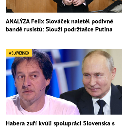
ANALÝZA Felix Slováček naletěl podivné
bandě rusistů: Slouží podržtašce Putina
SLOVENSKO
Habera zuří kvůli spolupráci Slovenska s