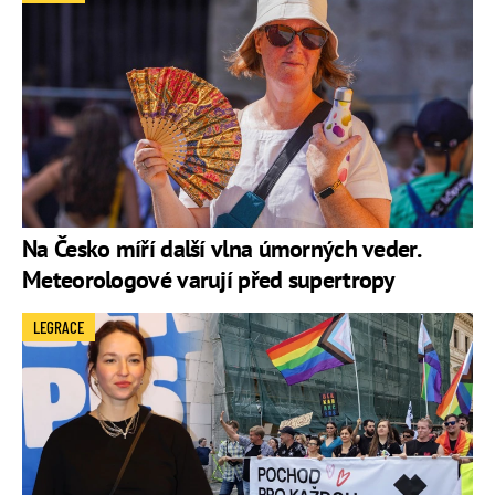
Na Česko míří další vlna úmorných veder.
Meteorologové varují před supertropy
LEGRACE