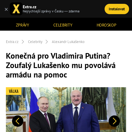
Extra.cz
×
Instalovat
TÉMATA
Nejrychlejší zprávy v Česku — zdarma
ZPRÁVY
CELEBRITY
HOROSKOP
Extra.cz
Celebrity
Alexandr Lukašenko
Konečná pro Vladimira Putina?
Zoufalý Lukašenko mu povolává
armádu na pomoc
VÁLKA
Předchozí
Další