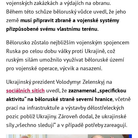
vojenských zakázkách a výdajích na obranu.
Během této schůze běloruský vůdce uvedl, že jeho
země
musí připravit zbraně a vojenské systémy
přizpůsobené svému vlastnímu terénu.
Bělorusko zůstalo nejbližším vojenským spojencem
Ruska po celou dobu války proti Ukrajině, což
ruským silám umožnilo využívat běloruské území
pro vojenské operace, výcvik a nasazení.
Ukrajinský prezident Volodymyr Zelenskyj na
sociálních sítích
uvedl, že
zaznamenal „specifickou
aktivitu“ na běloruské straně severní hranice
, včetně
prací na infrastruktuře a výstavby dělostřeleckých
pozic poblíž Ukrajiny. Zároveň dodal, že ukrajinské
síly „všechno sledují“ a v případě potřeby zareagují.