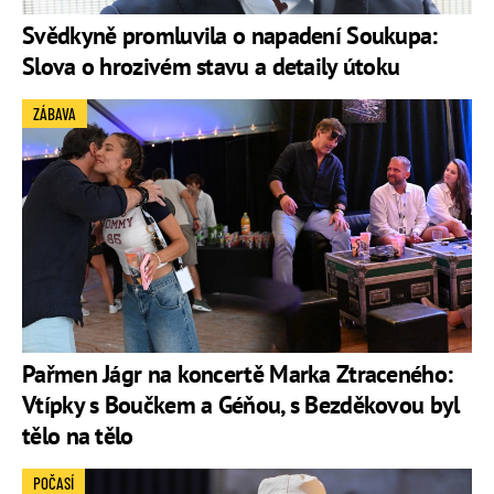
Svědkyně promluvila o napadení Soukupa:
Slova o hrozivém stavu a detaily útoku
ZÁBAVA
Pařmen Jágr na koncertě Marka Ztraceného:
Vtípky s Boučkem a Géňou, s Bezděkovou byl
tělo na tělo
POČASÍ