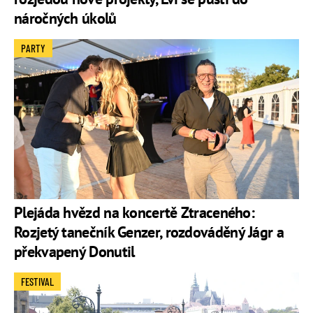
náročných úkolů
PARTY
Plejáda hvězd na koncertě Ztraceného:
Rozjetý tanečník Genzer, rozdováděný Jágr a
překvapený Donutil
FESTIVAL