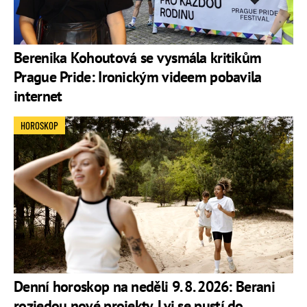
Berenika Kohoutová se vysmála kritikům
Prague Pride: Ironickým videem pobavila
internet
HOROSKOP
Denní horoskop na neděli 9. 8. 2026: Berani
rozjedou nové projekty, Lvi se pustí do