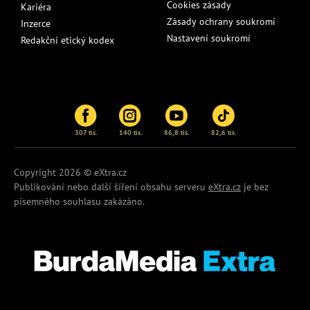
Cookies zásady
Kariéra
Zásady ochrany soukromí
Inzerce
Nastavení soukromí
Redakční etický kodex
307 tis.
140 tis.
86,8 tis.
82,6 tis.
Copyright 2026 © eXtra.cz
Publikování nebo další šíření obsahu serveru
eXtra.cz
je bez
písemného souhlasu zakázáno.