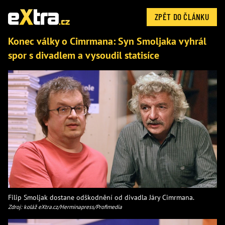
ZPĚT DO ČLÁNKU
Konec války o Cimrmana: Syn Smoljaka vyhrál
spor s divadlem a vysoudil statisíce
Filip Smoljak dostane odškodnění od divadla Járy Cimrmana.
Zdroj: koláž eXtra.cz/Herminapress/Profimedia