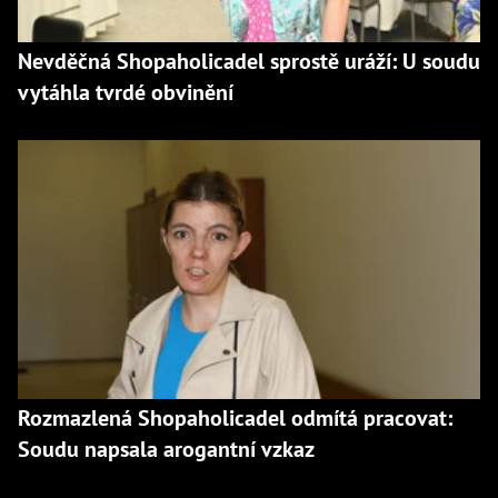
Nevděčná Shopaholicadel sprostě uráží: U soudu
vytáhla tvrdé obvinění
Rozmazlená Shopaholicadel odmítá pracovat:
Soudu napsala arogantní vzkaz