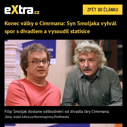
ZPĚT DO ČLÁNKU
Konec války o Cimrmana: Syn Smoljaka vyhrál
spor s divadlem a vysoudil statisíce
Filip Smoljak dostane odškodnění od divadla Járy Cimrmana.
Zdroj: koláž eXtra.cz/Herminapress/Profimedia