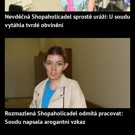
Nevděčná Shopaholicadel sprostě uráží: U soudu
vytáhla tvrdé obvinění
Rozmazlená Shopaholicadel odmítá pracovat:
Soudu napsala arogantní vzkaz