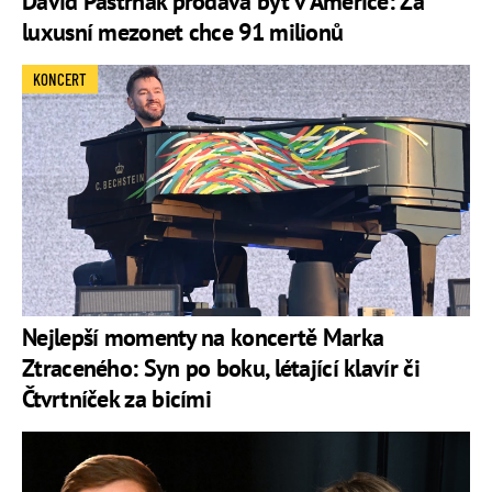
David Pastrňák prodává byt v Americe: Za
luxusní mezonet chce 91 milionů
KONCERT
Nejlepší momenty na koncertě Marka
Ztraceného: Syn po boku, létající klavír či
Čtvrtníček za bicími