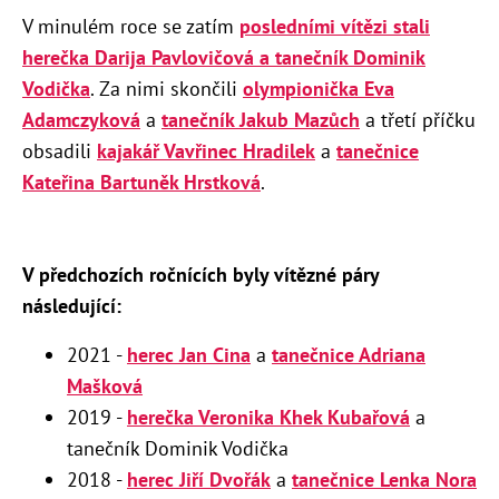
V minulém roce se zatím
posledními vítězi stali
herečka Darija Pavlovičová a tanečník Dominik
Vodička
. Za nimi skončili
olympionička Eva
Adamczyková
a
tanečník Jakub Mazůch
a třetí příčku
obsadili
kajakář Vavřinec Hradilek
a
tanečnice
Kateřina Bartuněk Hrstková
.
V předchozích ročnících byly vítězné páry
následující:
2021 -
herec Jan Cina
a
tanečnice Adriana
Mašková
2019 -
herečka Veronika Khek Kubařová
a
tanečník Dominik Vodička
2018 -
herec Jiří Dvořák
a
tanečnice Lenka Nora