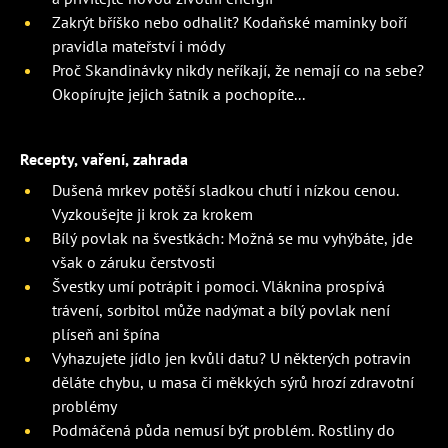
Zakrýt bříško nebo odhalit? Kodaňské maminky boří
pravidla mateřství i módy
Proč Skandinávky nikdy neříkají, že nemají co na sebe?
Okopírujte jejich šatník a pochopíte...
Recepty, vaření, zahrada
Dušená mrkev potěší sladkou chutí i nízkou cenou.
Vyzkoušejte ji krok za krokem
Bílý povlak na švestkách: Možná se mu vyhýbáte, jde
však o záruku čerstvosti
Švestky umí potrápit i pomoci. Vláknina prospívá
trávení, sorbitol může nadýmat a bílý povlak není
plíseň ani špína
Vyhazujete jídlo jen kvůli datu? U některých potravin
děláte chybu, u masa či měkkých sýrů hrozí zdravotní
problémy
Podmáčená půda nemusí být problém. Rostliny do