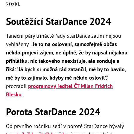
20:00.
Soutěžící StarDance 2024
Taneční páry třinácté řady StarDance zatím nejsou
vyhlášeny.
„Je to na oslovení, samozřejmě občas
někdo projeví zájem, ne úplně, že by napsal nějakou
přihlášku, nic takového neexistuje, ale sonduje a
říká: 'Já bych si možná rád zatančil, mě by to bavilo,
mě by to zajímalo, kdyby mě někdo oslovil',“
prozradil
programový ředitel ČT Milan Fridrich
Blesku
.
Porota StarDance 2024
Od prvního ročníku sedí v porotě StarDance bývalý