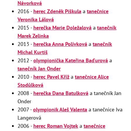
Návorková
2016 -
herec Zdeněk Piškula
a
tanečnice
Veronika Lálová
2015 -
herečka Marie Doležalová
a
tanečník
Marek Zelinka
2013 -
herečka Anna Polívková
a
tanečník
Michal Kurtiš
2012 -
olympionička Kateřina Baďurová
a
tanečník Jan Onder
2010 -
herec Pavel Kříž
a
tanečnice Alice
Stodůlková
2008 -
herečka Dana Batulková
a tanečník Jan
Onder
2007 -
olympionik Aleš Valenta
a tanečnice Iva
Langerová
2006 -
herec Roman Vojtek
a
tanečnice