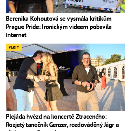
Berenika Kohoutová se vysmála kritikům
Prague Pride: Ironickým videem pobavila
internet
PARTY
Plejáda hvězd na koncertě Ztraceného:
Rozjetý tanečník Genzer, rozdováděný Jágr a