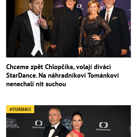
Chceme zpět Chlopčíka, volají diváci
StarDance. Na náhradníkovi Tománkovi
nenechali nit suchou
STARDANCE