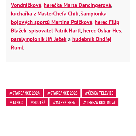
Vondráčková
,
herečka Marta Dancingerová
,
kuchařka z MasterChefa Chili
,
šampionka
bojových sportů Martina Ptáčková
,
herec Filip
Blažek
,
spisovatel Patrik Hartl
,
herec Oskar Hes
,
paralympionik Jiří Ježek
a
hudebník Ondřej
Ruml
.
STARDANCE 2024
STARDANCE 2026
ČESKÁ TELEVIZE
TANEC
SOUTĚŽ
MAREK EBEN
TEREZA KOSTKOVÁ