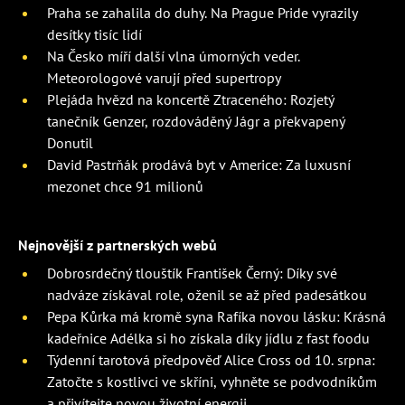
Praha se zahalila do duhy. Na Prague Pride vyrazily
desítky tisíc lidí
Na Česko míří další vlna úmorných veder.
Meteorologové varují před supertropy
Plejáda hvězd na koncertě Ztraceného: Rozjetý
tanečník Genzer, rozdováděný Jágr a překvapený
Donutil
David Pastrňák prodává byt v Americe: Za luxusní
mezonet chce 91 milionů
Nejnovější z partnerských webů
Dobrosrdečný tlouštík František Černý: Díky své
nadváze získával role, oženil se až před padesátkou
Pepa Kůrka má kromě syna Rafíka novou lásku: Krásná
kadeřnice Adélka si ho získala díky jídlu z fast foodu
Týdenní tarotová předpověď Alice Cross od 10. srpna:
Zatočte s kostlivci ve skříni, vyhněte se podvodníkům
a přivítejte novou životní energii