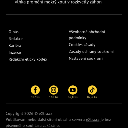
vlhka promění mokrý kout v rozkvetlý záhon
O nás
Všeobecné obchodní
podmínky
Redakce
Cookies zásady
Kariéra
Zásady ochrany soukromí
Inzerce
Nastavení soukromí
Redakční etický kodex
307 tis.
140 tis.
86,8 tis.
82,6 tis.
Copyright 2026 © eXtra.cz
Publikování nebo další šíření obsahu serveru
eXtra.cz
je bez
písemného souhlasu zakázáno.