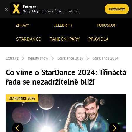
Extra.cz
×
Instalovat
TÉMATA
Nejrychlejší zprávy v Česku — zdarma
ZPRÁVY
CELEBRITY
HOROSKOP
STARDANCE
TANEČNÍ PÁRY
PRAVIDLA
Extra.cz
Reality show
StarDance 2026
StarDance 2024
Co víme o StarDance 2024: Třináctá
řada se nezadržitelně blíží
STARDANCE 2024