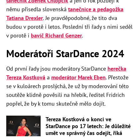
tanečník Zdeněk Chlopčík
a jen o rok později k
němu přisedla slovenská
tanečnice a pedagožka
Tatiana Drexler
. Je pravděpodobné, že tito dva
budou v porotě i letos. Poslední tři řady s nimi seděl
v porotě i
bavič Richard Genzer
.
Moderátoři StarDance 2024
Od první řady jsou moderátory StarDance
herečka
Tereza Kostková
a
moderátor Marek Eben
. Přestože
se v kuloárech proslýchá, že už by moderování této
soutěže klidně pověsili na hřebík, ředitel Fridrich
popřel, že by k tomu skutečně mělo dojít.
Tereza Kostková o konci ve
StarDance po 17 letech: Je důležité
umět ve správný čas odejít, říká