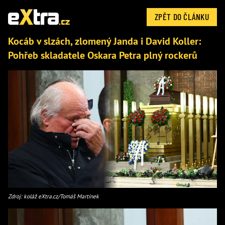
ZPĚT DO ČLÁNKU
Kocáb v slzách, zlomený Janda i David Koller:
Pohřeb skladatele Oskara Petra plný rockerů
Zdroj: koláž eXtra.cz/Tomáš Martínek