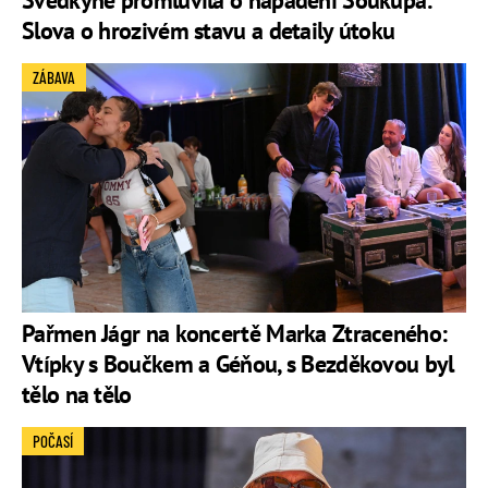
Slova o hrozivém stavu a detaily útoku
ZÁBAVA
Pařmen Jágr na koncertě Marka Ztraceného:
Vtípky s Boučkem a Géňou, s Bezděkovou byl
tělo na tělo
POČASÍ