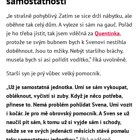
samostatnosti
„Je strašně pohyblivý. Zatím se sice drží nábytku, ale
oběhne tak celý dům. A vyleze si sám na gauč. Pořád
je ho třeba jistit, tak jsem vděčná za
Quentinka
,
protože se svým bubnem bych k Svenovi nestihla
doběhnout. Jsou to mžiky. Nebýt staršího bráchy,
musela bych si asi pořídit vodítko,“ říká uvolněně.
Starší syn je prý vůbec velký pomocník.
„Už je samostatná jednotka. Umí se sám vykoupat,
obléknout, vyčistí si zuby. Když je něco potřeba,
přinese to. Nemá problém pohlídat Svena, Umí vozit
i kočár. Je pro mě obrovský pomocník. A Sven se už
naučil pít sám, k tomu už si vyjde sám i schody,
takže se ve svých jedenácti měsících stává pomalu
taky samostatnou jednotkou,“
říká nadšeně