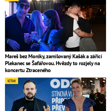
Mareš bez Moniky, zamilovaný Kašák a zářící
Plekanec se Šafářovou. Hvězdy to rozjely na
koncertu Ztraceného
VZTAH