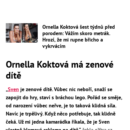
Ornella Koktová šest týdnů před
porodem: Vážím skoro metrák.
Hrozí, že mi rupne břicho a
vykrvácím
Ornella Koktová má zenové
dítě
„
Sven
je zenové dítě. Vůbec nic neboří, snaží se
zapojit do hry, staví s bráchou lego. Pořád se směje,
od narození vůbec neřve, je to taková klidná síla.
Navíc je trpělivý. Když něco potřebuje, tak klidně
čeká. Už mi jedna kamarádka říkala, že je Sven
vlastně klamavá reklama na dítě,“
řekla eXtra.cz