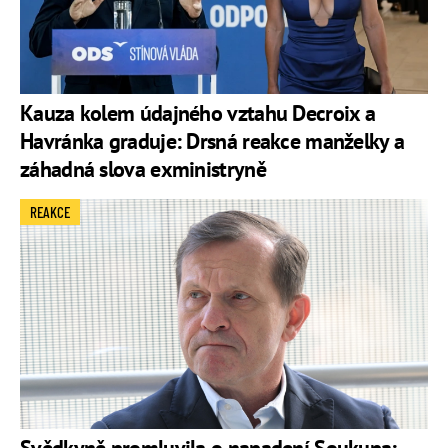
Kauza kolem údajného vztahu Decroix a
Havránka graduje: Drsná reakce manželky a
záhadná slova exministryně
REAKCE
Svědkyně promluvila o napadení Soukupa: