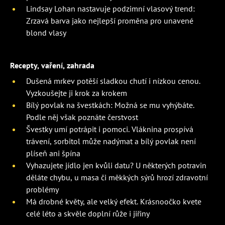
Lindsay Lohan nastavuje podzimní vlasový trend:
Zrzavá barva jako nejlepší proměna pro unavené
blond vlasy
Recepty, vaření, zahrada
Dušená mrkev potěší sladkou chutí i nízkou cenou.
Vyzkoušejte ji krok za krokem
Bílý povlak na švestkách: Možná se mu vyhýbáte.
Podle něj však poznáte čerstvost
Švestky umí potrápit i pomoci. Vláknina prospívá
trávení, sorbitol může nadýmat a bílý povlak není
plíseň ani špína
Vyhazujete jídlo jen kvůli datu? U některých potravin
děláte chybu, u masa či měkkých sýrů hrozí zdravotní
problémy
Má drobné květy, ale velký efekt. Krásnoočko kvete
celé léto a skvěle doplní růže i jiřiny