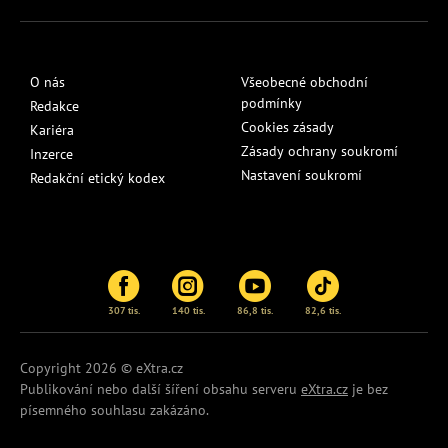
O nás
Všeobecné obchodní
podmínky
Redakce
Cookies zásady
Kariéra
Zásady ochrany soukromí
Inzerce
Nastavení soukromí
Redakční etický kodex
307 tis.
140 tis.
86,8 tis.
82,6 tis.
Copyright 2026 © eXtra.cz
Publikování nebo další šíření obsahu serveru
eXtra.cz
je bez
písemného souhlasu zakázáno.