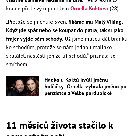
krátce před svým porodem
Ornella Koktová
(28).
„Protože se jmenuje Sven,
říkáme mu Malý Viking.
Když jde spát nebo se koupat do patra, tak si jako
frajer vyjde sám schody.
Už jsme museli dát branku
ke schodům, protože se nám jednou malinko
skutálel, naštěstí jen ze tří schodů,“ přiznala se
smíchem.
Hádka u Koktů kvůli jménu
holčičky: Ornella vybrala jméno po
penzistce z Velké pardubické
11 měsíců života stačilo k