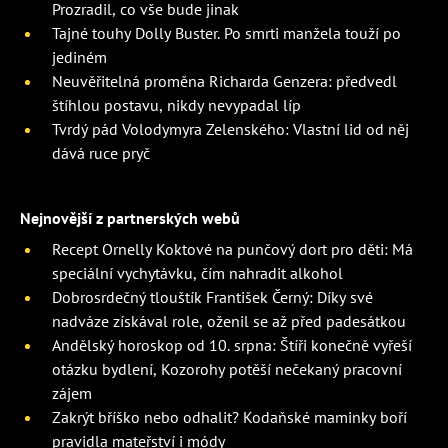
Prozradil, co vše bude jinak
Tajné touhy Dolly Buster. Po smrti manžela touží po
jediném
Neuvěřitelná proměna Richarda Genzera: předvedl
štíhlou postavu, nikdy nevypadal líp
Tvrdý pád Volodymyra Zelenského: Vlastní lid od něj
dává ruce pryč
Nejnovější z partnerských webů
Recept Ornelly Koktové na punčový dort pro děti: Má
speciální vychytávku, čím nahradit alkohol
Dobrosrdečný tlouštík František Černý: Díky své
nadváze získával role, oženil se až před padesátkou
Andělský horoskop od 10. srpna: Štíři konečně vyřeší
otázku bydlení, Kozorohy potěší nečekaný pracovní
zájem
Zakrýt bříško nebo odhalit? Kodaňské maminky boří
pravidla mateřství i módy