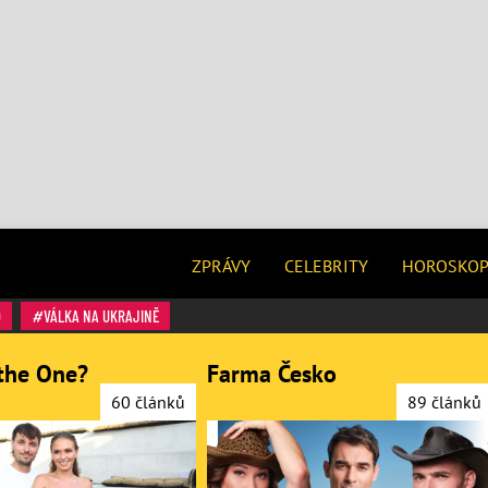
ZPRÁVY
CELEBRITY
HOROSKO
O
VÁLKA NA UKRAJINĚ
the One?
Farma Česko
60 článků
89 článků