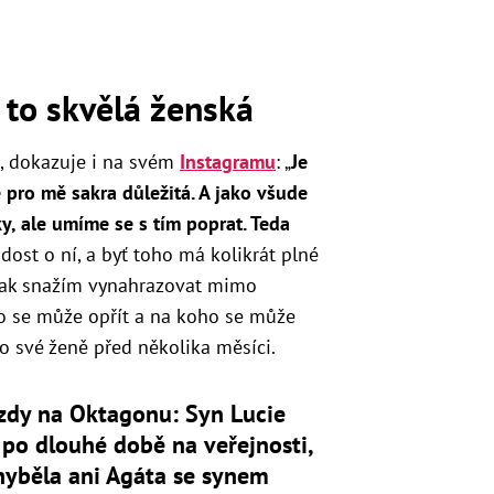
 to skvělá ženská
, dokazuje i na svém
Instagramu
: „
Je
 pro mě sakra důležitá. A jako všude
y, ale umíme se s tím poprat. Teda
dost o ní, a byť toho má kolikrát plné
o pak snažím vynahrazovat mimo
ho se může opřít a na koho se může
 o své ženě před několika měsíci.
zdy na Oktagonu: Syn Lucie
 po dlouhé době na veřejnosti,
hyběla ani Agáta se synem