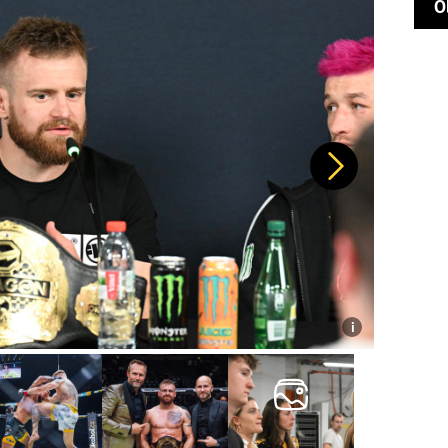
O
Další