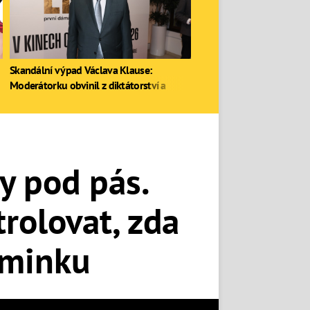
Skandální výpad Václava Klause:
Moderátorku obvinil z diktátorství a
zastal se Ruska
y pod pás.
rolovat, zda
iminku