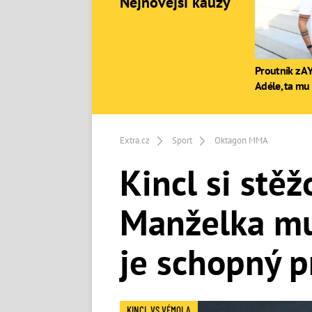
Nejnovější kauzy
Proutník z AY
Adéle, ta mu 
Extra.cz
Sport
Oktagon MMA
Kincl si stě
Manželka mu
je schopný 
KINCL VS VÉMOLA