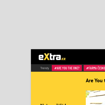
ARE YOU THE ONE?
FARMA ČESK
Trendy
Are You 