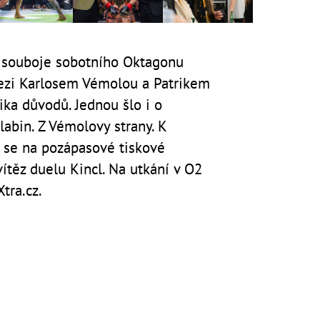
 souboje sobotního Oktagonu
mezi Karlosem Vémolou a Patrikem
ika důvodů. Jednou šlo i o
labin. Z Vémolovy strany. K
i se na pozápasové tiskové
vítěz duelu Kincl. Na utkání v O2
tra.cz.