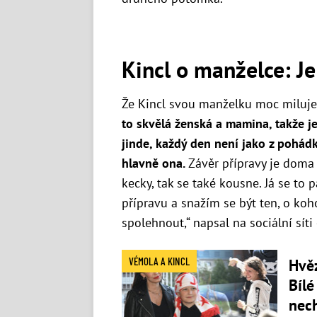
Kincl o manželce: Je
Že Kincl svou manželku moc miluje
to skvělá ženská a mamina, takže je
jinde, každý den není jako z pohádk
hlavně ona.
Závěr přípravy je doma 
kecky, tak se také kousne. Já se t
přípravu a snažím se být ten, o ko
spolehnout,“ napsal na sociální síti
VÉMOLA A KINCL
Hvě
Bílé
nec