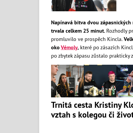
Napínavá bitva dvou zápasnických r
trvala celkem 25 minut.
Rozhodly pr
promluvilo ve prospěch Kincla.
Vel
oko
Vémoly
,
které po zásazích Kincl
po zbytek zápasu zůstalo prakticky 
Trnitá cesta Kristiny K
vztah s kolegou či živ