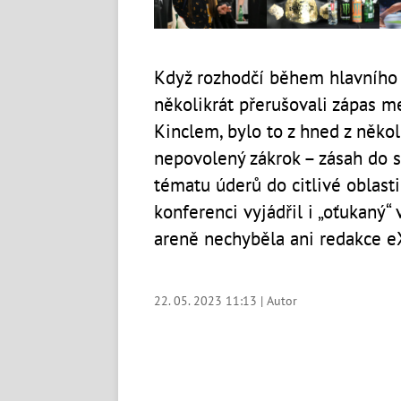
Když rozhodčí během hlavního
několikrát přerušovali zápas 
Kinclem, bylo to z hned z někol
nepovolený zákrok – zásah do s
tématu úderů do citlivé oblast
konferenci vyjádřil i „oťukaný“ 
areně nechyběla ani redakce eX
22. 05. 2023 11:13 | Autor