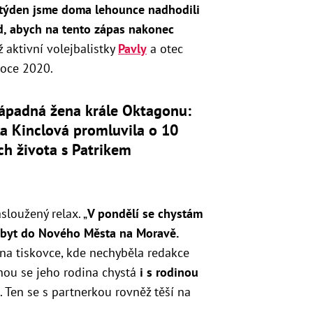
týden jsme doma lehounce nadhodili
d, abych na tento zápas nakonec
 aktivní volejbalistky
Pavly
a otec
roce 2020.
ápadná žena krále Oktagonu:
a Kinclová promluvila o 10
ch života s Patrikem
loužený relax. „
V pondělí se chystám
obyt do Nového Města na Moravě.
l na tiskovce, kde nechyběla redakce
lenou se jeho rodina chystá
i s rodinou
. Ten se s partnerkou rovněž těší na