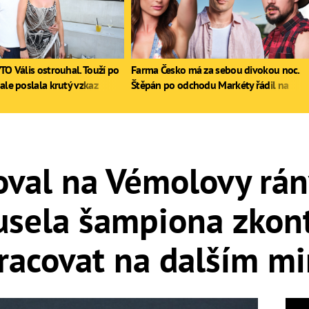
TO Vális ostrouhal. Touží po
Farma Česko má za sebou divokou noc.
ale poslala krutý vzkaz
Štěpán po odchodu Markéty řádil na
stole, Zdeněk poprvé pil
žoval na Vémolovy rán
sela šampiona zkont
pracovat na dalším m