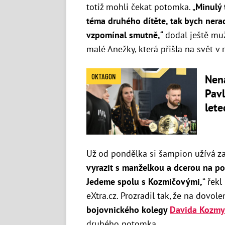
totiž mohli čekat potomka. „
Minulý 
téma druhého dítěte, tak bych nera
vzpomínal smutně,
“ dodal ještě
muž
malé Anežky, která přišla na svět v 
OKTAGON
Nen
Pavl
lete
Už od pondělka si šampion užívá zas
vyrazit s manželkou a dcerou na p
Jedeme spolu s Kozmičovými,
“ řek
eXtra.cz. Prozradil tak, že na dovo
bojovnického kolegy
Davida Kozmy
druhého potomka.