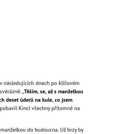
v následujících dnech po klíčovém
svérázně. „
Těším, se, až s manželkou
ěch deset úderů na kule, co jsem
 pobavil Kincl všechny přítomné na
s manželkou do budoucna. Už brzy by