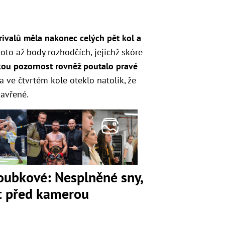
ivalů měla nakonec celých pět kol a
oto až body rozhodčích, jejichž skóre
kou pozornost rovněž poutalo pravé
a ve čtvrtém kole oteklo natolik, že
zavřené.
loubkové: Nesplněné sny,
ot před kamerou