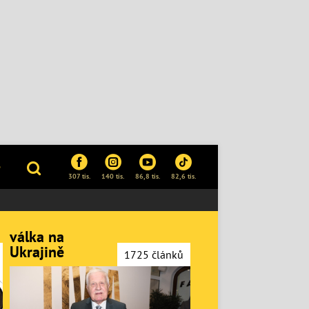
P
307 tis.
140 tis.
86,8 tis.
82,6 tis.
válka na
Ukrajině
1725 článků