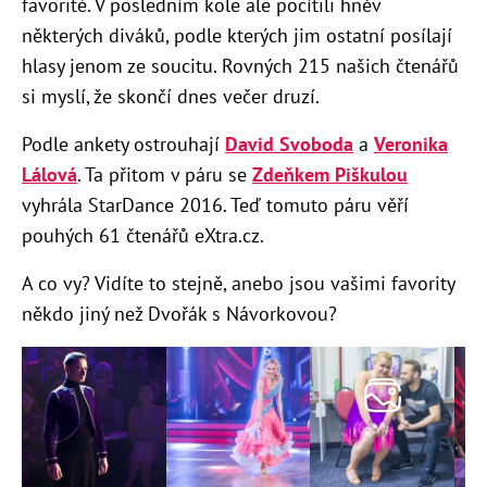
favorité. V posledním kole ale pocítili hněv
některých diváků, podle kterých jim ostatní posílají
hlasy jenom ze soucitu. Rovných 215 našich čtenářů
si myslí, že skončí dnes večer druzí.
Podle ankety ostrouhají
David Svoboda
a
Veronika
Lálová
. Ta přitom v páru se
Zdeňkem Piškulou
vyhrála StarDance 2016. Teď tomuto páru věří
pouhých 61 čtenářů eXtra.cz.
A co vy? Vidíte to stejně, anebo jsou vašimi favority
někdo jiný než Dvořák s Návorkovou?