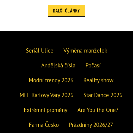
DALŠÍ ČLÁNKY
Seriál Ulice
Výměna manželek
Andělská čísla
Počasí
Módní trendy 2026
Reality show
MFF Karlovy Vary 2026
Star Dance 2026
Extrémní proměny
Are You the One?
Farma Česko
Prázdniny 2026/27