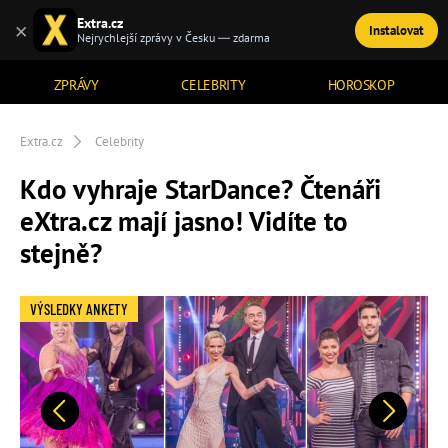
Extra.cz
×
Instalovat
TÉMATA
Nejrychlejší zprávy v Česku — zdarma
ZPRÁVY
CELEBRITY
HOROSKOP
Extra.cz
Celebrity
Kdo vyhraje StarDance? Čtenáři
eXtra.cz mají jasno! Vidíte to
stejně?
VÝSLEDKY ANKETY
Předchozí
Další