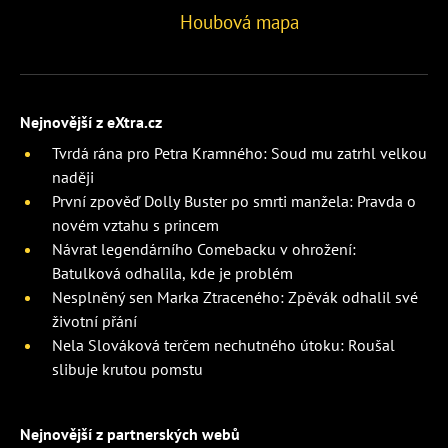
Houbová mapa
Nejnovější z eXtra.cz
Tvrdá rána pro Petra Kramného: Soud mu zatrhl velkou
naději
První zpověď Dolly Buster po smrti manžela: Pravda o
novém vztahu s princem
Návrat legendárního Comebacku v ohrožení:
Batulková odhalila, kde je problém
Nesplněný sen Marka Ztraceného: Zpěvák odhalil své
životní přání
Nela Slováková terčem nechutného útoku: Roušal
slibuje krutou pomstu
Nejnovější z partnerských webů