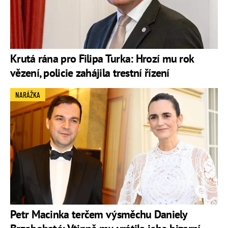
Krutá rána pro Filipa Turka: Hrozí mu rok
vězení, policie zahájila trestní řízení
NARÁŽKA
Petr Macinka terčem výsměchu Daniely