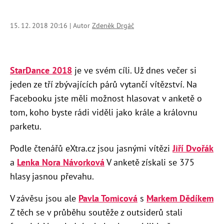
15. 12. 2018 20:16 | Autor
Zdeněk Drgáč
StarDance 2018
je ve svém cíli. Už dnes večer si
jeden ze tří zbývajících párů vytančí vítězství. Na
Facebooku jste měli možnost hlasovat v anketě o
tom, koho byste rádi viděli jako krále a královnu
parketu.
Podle čtenářů eXtra.cz jsou jasnými vítězi
Jiří Dvořák
a
Lenka Nora Návorková
V anketě získali se 375
hlasy jasnou převahu.
V závěsu jsou ale
Pavla Tomicová
s
Markem Dědíkem
Z těch se v průběhu soutěže z outsiderů stali