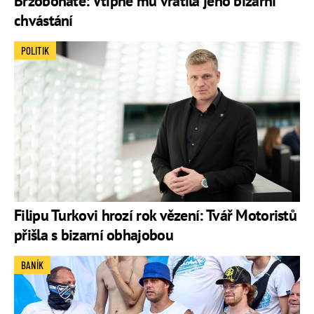
Brzobohaté: Vtipně mu vrátila jeho bizarní
chvástání
POLITIK
Filipu Turkovi hrozí rok vězení: Tvář Motoristů
přišla s bizarní obhajobou
BANÍK