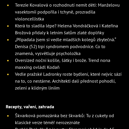
Terezie Kovalová o rozhodnutí nemít děti: Manželovu
vasektomii podpořila i tchyně, prozradila
violoncellistka
Která to sladila lépe? Helena Vondráčková i Kateřina
Brožová přidaly k letním šatům zlaté doplňky
„Připadala jsem si vedle mladších kolegů zbytečná.“
Denisa (52) trpí syndromem podvodnice. Co to
znamená, vysvětluje psycholožka
Oversized noční košile, šátky i brože. Trend nona
maxxing ovládl Kodaň
Vedle pražské Ladronky roste bydlení, které nejvíc sází
na to, co nestárne. Architekti dali přednost pohodlí,
zeleni a klidným liniím
Recepty, vaření, zahrada
Škvarková pomazánka bez škvarků: Tu z cukety od
klasické verze téměř nerozeznáte