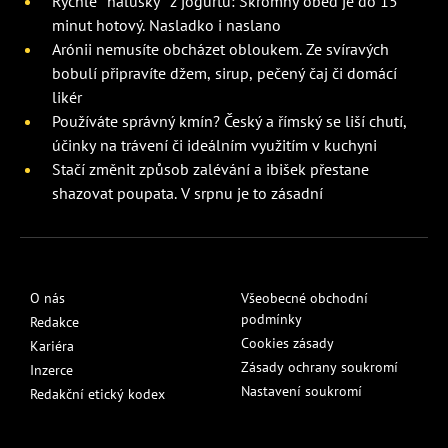
Rychlé "halušky" z jogurtu: Skromný oběd je do 15
minut hotový. Nasladko i naslano
Arónii nemusíte obcházet obloukem. Ze svíravých
bobulí připravíte džem, sirup, pečený čaj či domácí
likér
Používáte správný kmín? Český a římský se liší chutí,
účinky na trávení či ideálním využitím v kuchyni
Stačí změnit způsob zalévání a ibišek přestane
shazovat poupata. V srpnu je to zásadní
O nás
Všeobecné obchodní
podmínky
Redakce
Cookies zásady
Kariéra
Zásady ochrany soukromí
Inzerce
Nastavení soukromí
Redakční etický kodex