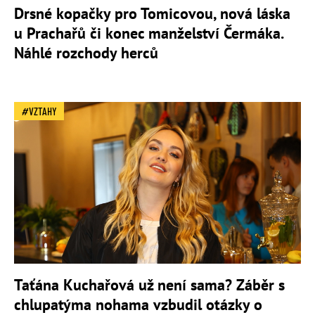
Drsné kopačky pro Tomicovou, nová láska
u Prachařů či konec manželství Čermáka.
Náhlé rozchody herců
VZTAHY
Taťána Kuchařová už není sama? Záběr s
chlupatýma nohama vzbudil otázky o