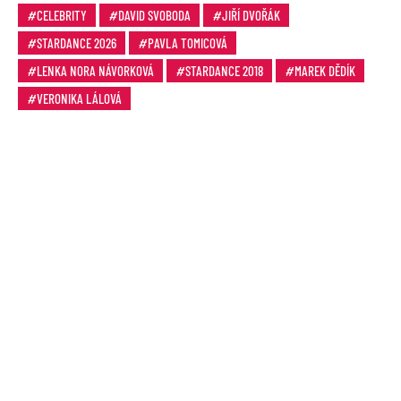
CELEBRITY
DAVID SVOBODA
JIŘÍ DVOŘÁK
STARDANCE 2026
PAVLA TOMICOVÁ
LENKA NORA NÁVORKOVÁ
STARDANCE 2018
MAREK DĚDÍK
VERONIKA LÁLOVÁ