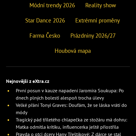
Módní trendy 2026
Reality show
Star Dance 2026
Extrémní proměny
Farma Česko
Prázdniny 2026/27
Houbová mapa
Nejnovější z eXtra.cz
První posun v kauze napadení Jaromíra Soukupa: Po
dnech plných bolesti alespoň trocha úlevy
Velké přání Tonyi Graves: Doufám, že se láska vrátí do
módy
Tragický pád tříletého chlapečka ze stožáru má dohru:
Matka odmítla kritiku, influencerka ještě přiostřila
Pravda o otci dcery Hany Třeštíkové: Z dárce se stal