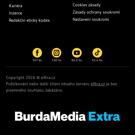
Cookies zásady
Kariéra
Zásady ochrany soukromí
Inzerce
Nastavení soukromí
Redakční etický kodex
307 tis.
140 tis.
86,8 tis.
82,6 tis.
Copyright 2026 © eXtra.cz
Publikování nebo další šíření obsahu serveru
eXtra.cz
je bez
písemného souhlasu zakázáno.