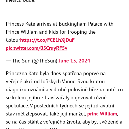
Princess Kate arrives at Buckingham Palace with
Prince William and kids for Trooping the
Colour
https://t.co/FCE1hXjDuF
pic.twitter.com/05CruyRF5v
— The Sun (@TheSun)
June 15, 2024
Princezna Kate byla dnes spatřena poprvé na
veřejné akci od loňských Vánoc. Svou krutou
diagnózu oznámila v druhé polovině března poté, co
se kolem jejího zdraví začaly objevovat různé
spekulace. V posledních týdnech se její zdravotní
stav měl zlepšovat. Také její manžel,
princ William
,
se na čas stáhl z veřejného života, aby byl své ženě a