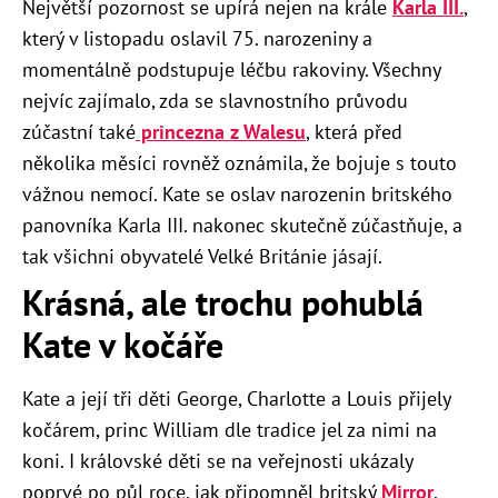
Největší pozornost se upírá nejen na krále
Karla III.
,
který v listopadu oslavil 75. narozeniny a
momentálně podstupuje léčbu rakoviny. Všechny
nejvíc zajímalo, zda se slavnostního průvodu
zúčastní také
princezna z Walesu
, která před
několika měsíci rovněž oznámila, že bojuje s touto
vážnou nemocí. Kate se oslav narozenin britského
panovníka Karla III. nakonec skutečně zúčastňuje, a
tak všichni obyvatelé Velké Británie jásají.
Krásná, ale trochu pohublá
Kate v kočáře
Kate a její tři děti George, Charlotte a Louis přijely
kočárem, princ William dle tradice jel za nimi na
koni. I královské děti se na veřejnosti ukázaly
poprvé po půl roce, jak připomněl britský
Mirror
.