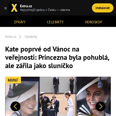
Extra.cz
×
Instalovat
TÉMATA
Nejrychlejší zprávy v Česku — zdarma
ZPRÁVY
CELEBRITY
HOROSKOP
Extra.cz
Celebrity
Kate poprvé od Vánoc na
veřejnosti: Princezna byla pohublá,
ale zářila jako sluníčko
NÁVRAT
Předchozí
Další