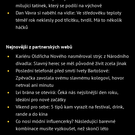
milující tatínek, který se podílí na výchově
Dan Vávra si naběhl na vidle: Ve středověku teploty
téměř rok neklesly pod třicítku, tvrdil. Má to několik
háčků
Nejnovější z partnerských webů
Kariéru Oldřicha Nového nasměroval strýc z Národního
divadla: Slavný herec se měl původně živit zcela jinak
Poslední telefonát před smrtí Ivety Bartošové:
Zpěvačka zavolala svému slavnému kolegovi, hovor
netrval ani minutu
Lví brána se otevírá: Čeká nás nejsilnější den roku,
ideální pro nové začátky
Víkend pro sebe: 5 tipů kam vyrazit na festival, drink,
rande a do kina
Co nosí módní influencerky? Následující barevné
kombinace musíte vyzkoušet, než skončí léto