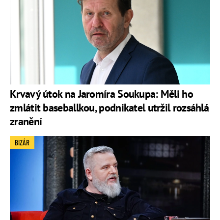
Krvavý útok na Jaromíra Soukupa: Měli ho
zmlátit baseballkou, podnikatel utržil rozsáhlá
zranění
BIZÁR