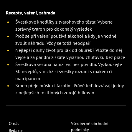
Recepty, vaření, zahrada
Švestkové knedlíky z tvarohového těsta: Vyberte
správný tvaroh pro dokonalý výsledek
Proč se při vaření používá alkohol a kdy je vhodné
zvolit náhradu. Vždy se totiž neodpaří
Nejlepší druhý život pro lák od okurek? Vložte do něj
vejce a za pár dní získáte výraznou chuťovku bez práce
Švestková sezona nabízí víc než povidla. Vyzkoušejte
30 receptů, v nichž si švestky rozumí s mákem či
marcipánem
Srpen přeje hrášku i fazolím. Právě teď dozrávají jedny
z nejlepších rostlinných zdrojů bílkovin
O nás
Všeobecné obchodní
podmínky
Redakce