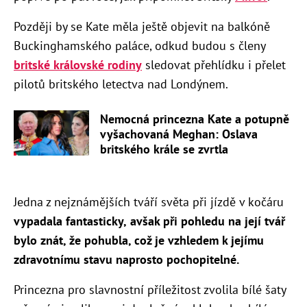
Později by se Kate měla ještě objevit na balkóně
Buckinghamského paláce, odkud budou s členy
britské královské rodiny
sledovat přehlídku i přelet
pilotů britského letectva nad Londýnem.
Nemocná princezna Kate a potupně
vyšachovaná Meghan: Oslava
britského krále se zvrtla
Jedna z nejznámějších tváří světa při jízdě v kočáru
vypadala fantasticky,
avšak při pohledu na její tvář
bylo znát, že pohubla, což je vzhledem k jejímu
zdravotnímu stavu naprosto pochopitelné.
Princezna pro slavnostní příležitost zvolila bílé šaty