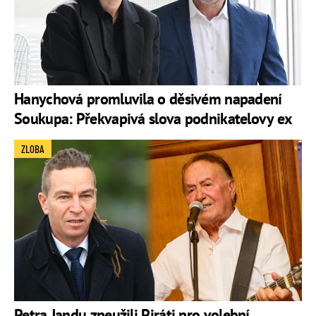
Hanychová promluvila o děsivém napadení
Soukupa: Překvapivá slova podnikatelovy ex
ZLOBA
Petra Jandu zneužili Piráti pro volební