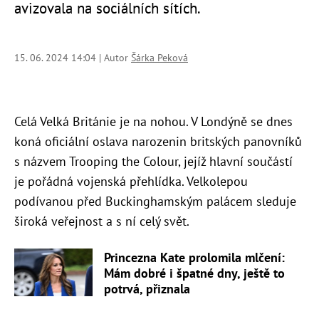
avizovala na sociálních sítích.
15. 06. 2024 14:04 | Autor
Šárka Peková
Celá Velká Británie je na nohou. V Londýně se dnes
koná oficiální oslava narozenin britských panovníků
s názvem Trooping the Colour, jejíž hlavní součástí
je pořádná vojenská přehlídka. Velkolepou
podívanou před Buckinghamským palácem sleduje
široká veřejnost a s ní celý svět.
Princezna Kate prolomila mlčení:
Mám dobré i špatné dny, ještě to
potrvá, přiznala