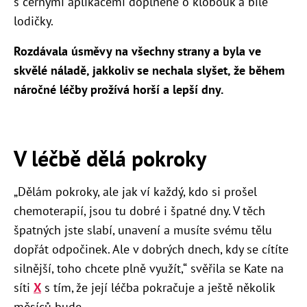
s černými aplikacemi doplněné o klobouk a bílé
lodičky.
Rozdávala úsměvy na všechny strany a byla ve
skvělé náladě, jakkoliv se nechala slyšet, že během
náročné léčby prožívá horší a lepší dny
.
V léčbě dělá pokroky
„Dělám pokroky, ale jak ví každý, kdo si prošel
chemoterapií, jsou tu dobré i špatné dny. V těch
špatných jste slabí, unavení a musíte svému tělu
dopřát odpočinek. Ale v dobrých dnech, kdy se cítíte
silnější, toho chcete plně využít,“
svěřila se Kate na
síti
X
s tím, že její léčba pokračuje a ještě několik
měsíců bude.