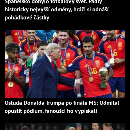
Španělsko dobylo fotbalový svět. Padly
historicky nejvyšší odměny, hráči si odnáší
pohádkové částky
Ostuda Donalda Trumpa po finále MS: Odmítal
opustit pódium, fanoušci ho vypískali