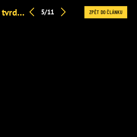
Karlos Vémola prolomil mlčení: Po tajném rande přišla tvrdá pravda o Lele
5/11
ZPĚT DO ČLÁNKU