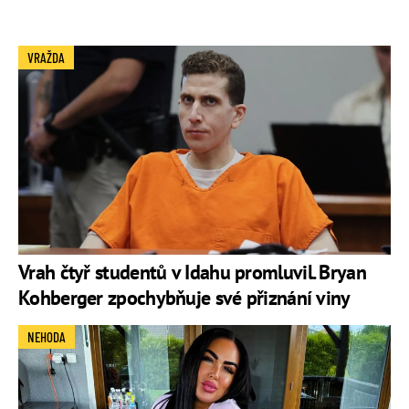
VRAŽDA
Vrah čtyř studentů v Idahu promluvil. Bryan
Kohberger zpochybňuje své přiznání viny
NEHODA