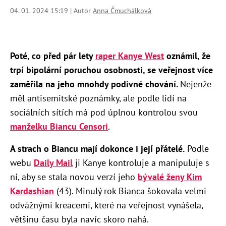
04. 01. 2024 15:19 | Autor
Anna Čmuchálková
Poté, co před pár lety
raper Kanye West
oznámil, že
trpí bipolární poruchou osobnosti, se veřejnost více
zaměřila na jeho mnohdy podivné chování.
Nejenže
měl antisemitské poznámky, ale podle lidí na
sociálních sítích má pod úplnou kontrolou svou
manželku Biancu Censori
.
A strach o Biancu mají dokonce i její přátelé.
Podle
webu
Daily Mail
ji Kanye kontroluje a manipuluje s
ní, aby se stala novou verzí jeho
bývalé ženy Kim
Kardashian
(43). Minulý rok Bianca šokovala velmi
odvážnými kreacemi, které na veřejnost vynášela,
většinu času byla navíc skoro nahá.