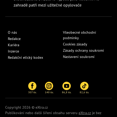
zahradě patří mezi užitečné opylovače
O nás
Všeobecné obchodní
podmínky
Redakce
Cookies zásady
Kariéra
Zásady ochrany soukromí
Inzerce
Nastavení soukromí
Redakční etický kodex
307 tis.
140 tis.
86,8 tis.
82,6 tis.
Copyright 2026 © eXtra.cz
Publikování nebo další šíření obsahu serveru
eXtra.cz
je bez