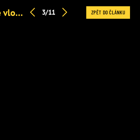
Kajumi znovu pod palbou. Do kauzy kolem OnlyFans se vložila i exministryně Decroix
3/11
ZPĚT DO ČLÁNKU