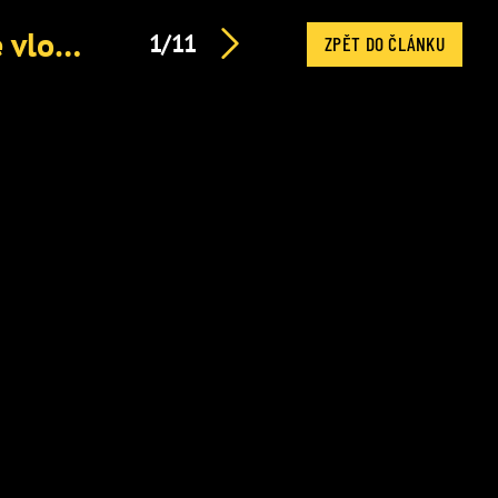
Kajumi znovu pod palbou. Do kauzy kolem OnlyFans se vložila i exministryně Decroix
1/11
ZPĚT DO ČLÁNKU