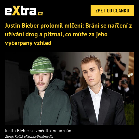
ZPĚT DO ČLÁNKU
Justin Bieber prolomil mlčení: Brání se nařčení z
užívání drog a přiznal, co může za jeho
vyčerpaný vzhled
Justin Bieber se změnil k nepoznání.
Zdroj: Koláž eXtra.cz/Profimedia