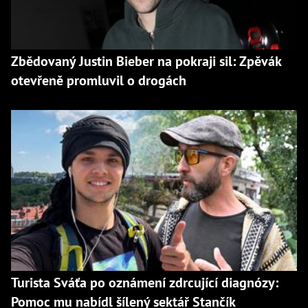
Zbědovaný Justin Bieber na pokraji sil: Zpěvák
otevřeně promluvil o drogách
Turista Sváťa po oznámení zdrcující diagnózy:
Pomoc mu nabídl šílený sektář Stančík