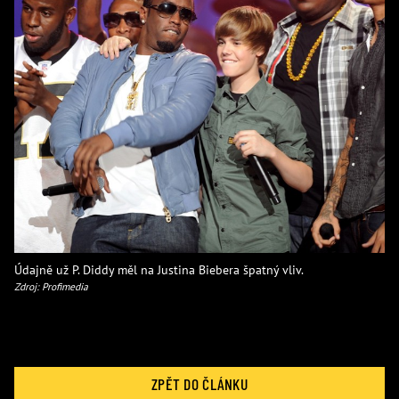
Údajně už P. Diddy měl na Justina Biebera špatný vliv.
Zdroj: Profimedia
ZPĚT DO ČLÁNKU