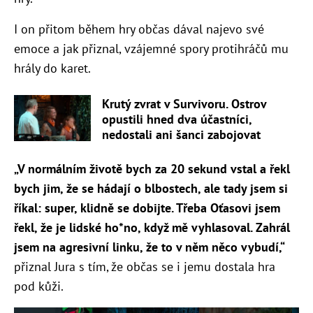
I on přitom během hry občas dával najevo své
emoce a jak přiznal, vzájemné spory protihráčů mu
hrály do karet.
Krutý zvrat v Survivoru. Ostrov
opustili hned dva účastníci,
nedostali ani šanci zabojovat
„V normálním životě bych za 20 sekund vstal a řekl
bych jim, že se hádají o blbostech, ale tady jsem si
říkal: super, klidně se dobijte. Třeba Oťasovi jsem
řekl, že je lidské ho*no, když mě vyhlasoval. Zahrál
jsem na agresivní linku, že to v něm něco vybudí,“
přiznal Jura s tím, že občas se i jemu dostala hra
pod kůži.