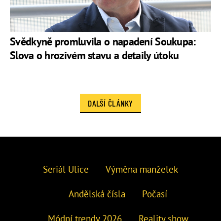
Svědkyně promluvila o napadení Soukupa:
Slova o hrozivém stavu a detaily útoku
DALŠÍ ČLÁNKY
Seriál Ulice
Výměna manželek
Andělská čísla
Počasí
Módní trendy 2026
Reality show