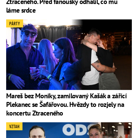
Ztraceného. Před fanoušky odhalil, co mu
láme srdce
PÁRTY
Mareš bez Moniky, zamilovaný Kašák a zářící
Plekanec se Šafářovou. Hvězdy to rozjely na
koncertu Ztraceného
VZTAH