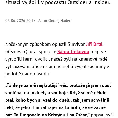
situaci vyjádřil v podcastu Outsider a Insider.
02. 06. 2026 20:15 | Autor
Ondřej Hudec
Nečekaným způsobem opustil Survivor
Jiří Drtil
přezdívaný Jura. Spolu se
Sárou Trnkovou
nejprve
vytvořili herní dvojici, načež byli na kmenové radě
vyhlasováni, přičemž ani nemohli využít záchrany v
podobě nádob osudu.
„Tohle je za mě nejkrutější věc, protože já jsem dost
spoléhal na ty duely a souboje. Když se mě někdo
ptal, koho bych si vzal do duelu, tak jsem schválně
řekl, že jeho. Tím zahraješ na tu notu, že se začne
bát. To fungovalo na Kristýnu i na Oťase,“
popsal své