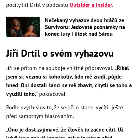
pocity Jiří Drtil v podcastu
Outsider a Insider
.
Nečekaný vyhazov dvou hráčů ze
Survivoru: Jedovaté poznámky na
konec Jury i lítost nad Sárou
Jiří Drtil o svém vyhazovu
Jiří se přitom na souboje vnitřně připravoval.
„Říkal
jsem si: vezmu si kohokoliv, kdo mě zradí, půjde
hned. Oni dostali šanci se mě zbavit, chytli se toho a
využili toho,“
pokračoval.
Podle svých slov to, že se něco stane, vycítil ještě
před samotným hlasováním.
„Ono je dost zajímavé, že člověk to začne cítit. Už