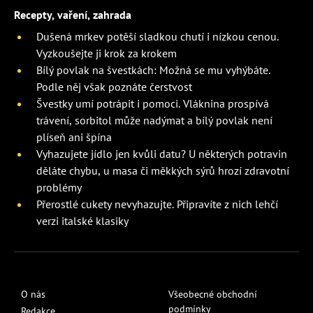
Recepty, vaření, zahrada
Dušená mrkev potěší sladkou chutí i nízkou cenou.
Vyzkoušejte ji krok za krokem
Bílý povlak na švestkách: Možná se mu vyhýbáte.
Podle něj však poznáte čerstvost
Švestky umí potrápit i pomoci. Vláknina prospívá
trávení, sorbitol může nadýmat a bílý povlak není
plíseň ani špína
Vyhazujete jídlo jen kvůli datu? U některých potravin
děláte chybu, u masa či měkkých sýrů hrozí zdravotní
problémy
Přerostlé cukety nevyhazujte. Připravíte z nich lehčí
verzi italské klasiky
O nás
Všeobecné obchodní
podmínky
Redakce