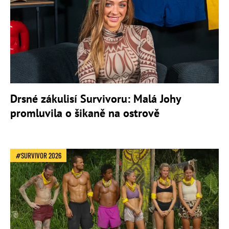
Drsné zákulisí Survivoru: Malá Johy
promluvila o šikaně na ostrově
SURVIVOR 2026