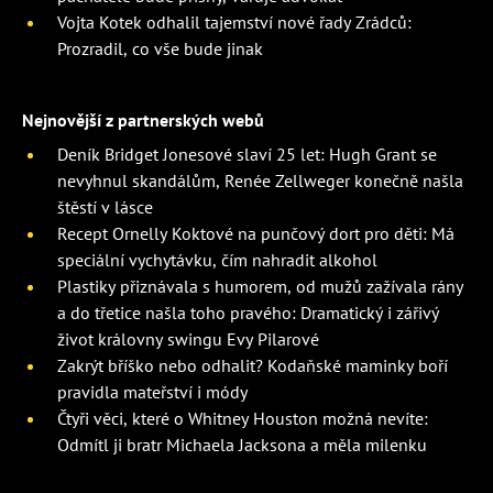
Vojta Kotek odhalil tajemství nové řady Zrádců:
Prozradil, co vše bude jinak
Nejnovější z partnerských webů
Deník Bridget Jonesové slaví 25 let: Hugh Grant se
nevyhnul skandálům, Renée Zellweger konečně našla
štěstí v lásce
Recept Ornelly Koktové na punčový dort pro děti: Má
speciální vychytávku, čím nahradit alkohol
Plastiky přiznávala s humorem, od mužů zažívala rány
a do třetice našla toho pravého: Dramatický i zářivý
život královny swingu Evy Pilarové
Zakrýt bříško nebo odhalit? Kodaňské maminky boří
pravidla mateřství i módy
Čtyři věci, které o Whitney Houston možná nevíte:
Odmítl ji bratr Michaela Jacksona a měla milenku