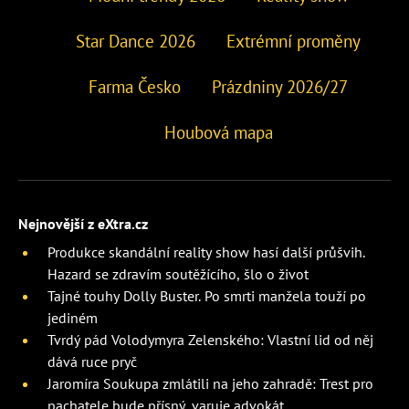
Star Dance 2026
Extrémní proměny
Farma Česko
Prázdniny 2026/27
Houbová mapa
Nejnovější z eXtra.cz
Produkce skandální reality show hasí další průšvih.
Hazard se zdravím soutěžícího, šlo o život
Tajné touhy Dolly Buster. Po smrti manžela touží po
jediném
Tvrdý pád Volodymyra Zelenského: Vlastní lid od něj
dává ruce pryč
Jaromíra Soukupa zmlátili na jeho zahradě: Trest pro
pachatele bude přísný, varuje advokát