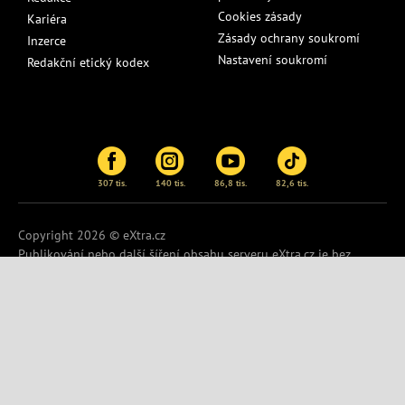
Cookies zásady
Kariéra
Zásady ochrany soukromí
Inzerce
Nastavení soukromí
Redakční etický kodex
307 tis.
140 tis.
86,8 tis.
82,6 tis.
Copyright 2026 © eXtra.cz
Publikování nebo další šíření obsahu serveru
eXtra.cz
je bez
písemného souhlasu zakázáno.