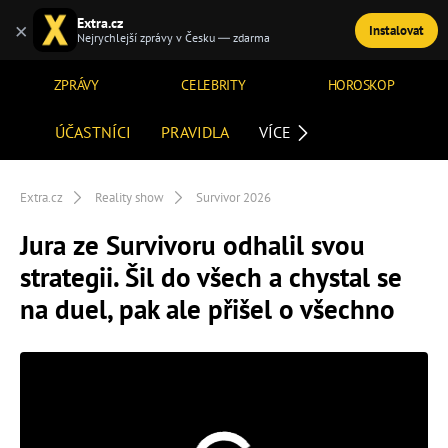
Extra.cz
×
Instalovat
TÉMATA
Nejrychlejší zprávy v Česku — zdarma
ZPRÁVY
CELEBRITY
HOROSKOP
ÚČASTNÍCI
PRAVIDLA
VÍCE
Extra.cz
Reality show
Survivor 2026
Jura ze Survivoru odhalil svou
strategii. Šil do všech a chystal se
na duel, pak ale přišel o všechno