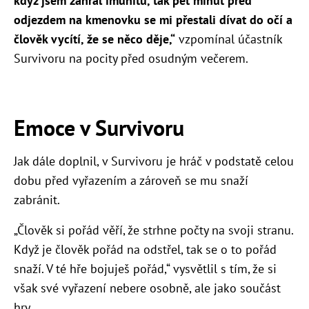
když jsem zahrál imunitu, tak pět minut před
odjezdem na kmenovku se mi přestali dívat do očí a
člověk vycítí, že se něco děje,“
vzpomínal účastník
Survivoru na pocity před osudným večerem.
Emoce v Survivoru
Jak dále doplnil, v Survivoru je hráč v podstatě celou
dobu před vyřazením a zároveň se mu snaží
zabránit.
„Člověk si pořád věří, že strhne počty na svoji stranu.
Když je člověk pořád na odstřel, tak se o to pořád
snaží. V té hře bojuješ pořád,“ vysvětlil s tím, že si
však své vyřazení nebere osobně, ale jako součást
hry.